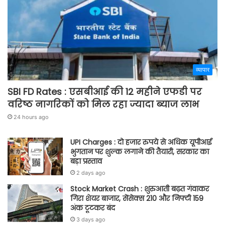
व्यापार
SBI FD Rates : एसबीआई की 12 महीने एफडी पर
वरिष्ठ नागरिकों को मिल रहा ज्यादा ब्याज लाभ
24 hours ago
UPI Charges : दो हजार रुपये से अधिक यूपीआई
भुगतान पर शुल्क लगाने की तैयारी, सरकार का
बड़ा प्रस्ताव
2 days ago
Stock Market Crash : शुरुआती बढ़त गंवाकर
गिरा शेयर बाजार, सेंसेक्स 210 और निफ्टी 159
अंक टूटकर बंद
3 days ago