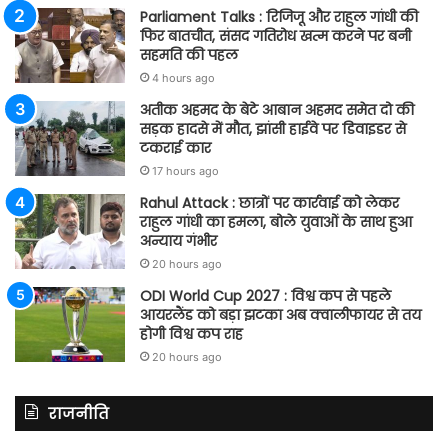
Parliament Talks : रिजिजू और राहुल गांधी की
फिर बातचीत, संसद गतिरोध खत्म करने पर बनी
सहमति की पहल
4 hours ago
अतीक अहमद के बेटे आबान अहमद समेत दो की
सड़क हादसे में मौत, झांसी हाईवे पर डिवाइडर से
टकराई कार
17 hours ago
Rahul Attack : छात्रों पर कार्रवाई को लेकर
राहुल गांधी का हमला, बोले युवाओं के साथ हुआ
अन्याय गंभीर
20 hours ago
ODI World Cup 2027 : विश्व कप से पहले
आयरलैंड को बड़ा झटका अब क्वालीफायर से तय
होगी विश्व कप राह
20 hours ago
राजनीति