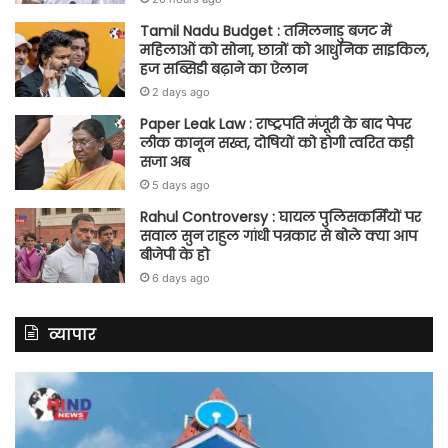
Tamil Nadu Budget : तमिलनाडु बजट में
महिलाओं को सोना, छात्रों को आधुनिक साइकिल,
हज सब्सिडी बढ़ाने का ऐलान
2 days ago
Paper Leak Law : राष्ट्रपति मंजूरी के बाद पेपर
लीक कानून सख्त, दोषियों को होगी त्वरित कड़ी
सजा अब
5 days ago
Rahul Controversy : घायल पुलिसकर्मियों पर
सवाल सुन राहुल गांधी पत्रकार से बोले क्या आप
बीजेपी के हो
6 days ago
व्यापार