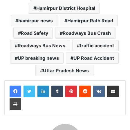
Hamirpur District Hospital
hamirpur news
Hamirpur Rath Road
Road Safety
Roadways Bus Crash
Roadways Bus News
traffic accident
UP breaking news
UP Road Accident
Uttar Pradesh News
LinkedIn
Tumblr
Pinterest
Reddit
VKontakte
Share via Email
Print