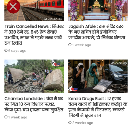
Train Cancelled News : सितंबर
Jagdish Afale : राम मंदिर ट्रस्ट
में 338 ट्रेनें रद्द, 845 रेल सेवाएं
के नए सचिव होंगे इंजीनियर
प्रभावित, सफर से पहले जरूर जांचें
जगदीश आफले, दो सितंबर घोषणा
ट्रेन स्थिति
1 week ago
6 days ago
Chamba Landslide : चंबा में घर
Kerala Drugs Bust : 12 हजार
पर गिरा 10 टन विशाल पत्थर,
वेतन वाली दो शिक्षिकाएं करोड़ों के
लेंटर टूटा, बड़ा हादसा टला सुरक्षित
ड्रग्स नेटवर्क में गिरफ्तार, लग्जरी
जिंदगी से खुला राज
1 week ago
2 weeks ago