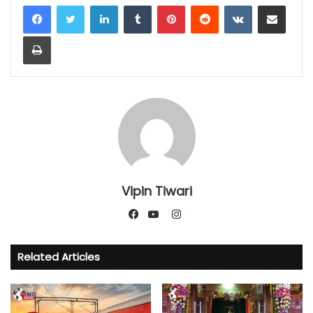
LinkedIn
Tumblr
Pinterest
Reddit
VKontakte
Share via Email
Print
Vipin Tiwari
Instagram
Facebook
YouTube
Related Articles