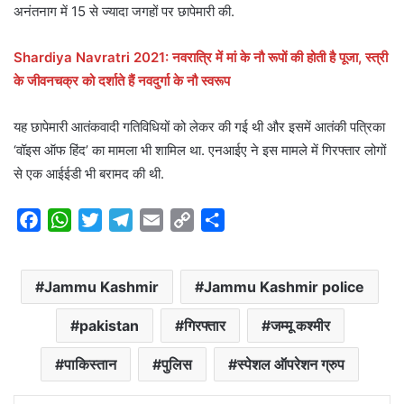
अनंतनाग में 15 से ज्यादा जगहों पर छापेमारी की.
Shardiya Navratri 2021: नवरात्रि में मां के नौ रूपों की होती है पूजा, स्त्री
के जीवनचक्र को दर्शाते हैं नवदुर्गा के नौ स्वरूप
यह छापेमारी आतंकवादी गतिविधियों को लेकर की गई थी और इसमें आतंकी पत्रिका
‘वॉइस ऑफ हिंद’ का मामला भी शामिल था. एनआईए ने इस मामले में गिरफ्तार लोगों
से एक आईईडी भी बरामद की थी.
F
W
T
T
E
C
S
a
h
w
e
m
o
h
c
a
i
l
a
p
a
Jammu Kashmir
Jammu Kashmir police
e
t
t
e
i
y
r
b
s
t
g
l
L
e
pakistan
गिरफ्तार
जम्मू कश्मीर
o
A
e
r
i
o
p
r
a
n
पाकिस्तान
पुलिस
स्पेशल ऑपरेशन ग्रुप
k
p
m
k