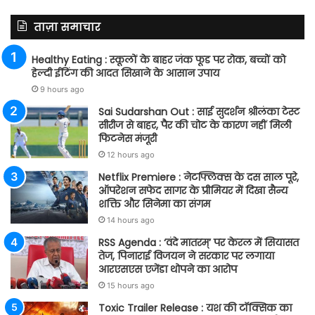
ताज़ा समाचार
Healthy Eating : स्कूलों के बाहर जंक फूड पर रोक, बच्चों को
हेल्दी ईटिंग की आदत सिखाने के आसान उपाय
9 hours ago
Sai Sudarshan Out : साई सुदर्शन श्रीलंका टेस्ट
सीरीज से बाहर, पैर की चोट के कारण नहीं मिली
फिटनेस मंजूरी
12 hours ago
Netflix Premiere : नेटफ्लिक्स के दस साल पूरे,
ऑपरेशन सफेद सागर के प्रीमियर में दिखा सैन्य
शक्ति और सिनेमा का संगम
14 hours ago
RSS Agenda : ‘वंदे मातरम्’ पर केरल में सियासत
तेज, पिनाराई विजयन ने सरकार पर लगाया
आरएसएस एजेंडा थोपने का आरोप
15 hours ago
Toxic Trailer Release : यश की टॉक्सिक का