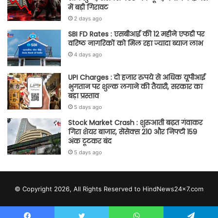
में बड़ी गिरावट
2 days ago
SBI FD Rates : एसबीआई की 12 महीने एफडी पर
वरिष्ठ नागरिकों को मिल रहा ज्यादा ब्याज लाभ
4 days ago
UPI Charges : दो हजार रुपये से अधिक यूपीआई
भुगतान पर शुल्क लगाने की तैयारी, सरकार का
बड़ा प्रस्ताव
5 days ago
Stock Market Crash : शुरुआती बढ़त गंवाकर
गिरा शेयर बाजार, सेंसेक्स 210 और निफ्टी 159
अंक टूटकर बंद
5 days ago
© Copyright 2026, All Rights Reserved to HindNews24x7.com