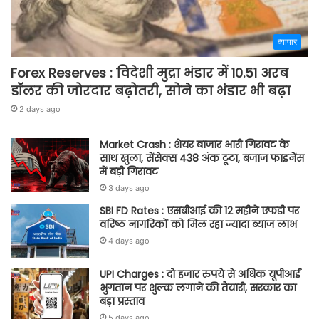
व्यापार
Forex Reserves : विदेशी मुद्रा भंडार में 10.51 अरब
डॉलर की जोरदार बढ़ोतरी, सोने का भंडार भी बढ़ा
2 days ago
Market Crash : शेयर बाजार भारी गिरावट के
साथ खुला, सेंसेक्स 438 अंक टूटा, बजाज फाइनेंस
में बड़ी गिरावट
3 days ago
SBI FD Rates : एसबीआई की 12 महीने एफडी पर
वरिष्ठ नागरिकों को मिल रहा ज्यादा ब्याज लाभ
4 days ago
UPI Charges : दो हजार रुपये से अधिक यूपीआई
भुगतान पर शुल्क लगाने की तैयारी, सरकार का
बड़ा प्रस्ताव
5 days ago