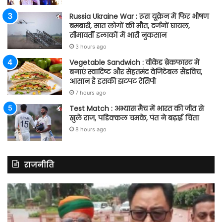
Russia Ukraine War : रूस यूक्रेन में फिर भीषण
बमबारी, सात लोगों की मौत, दर्जनों घायल,
सीमावर्ती इलाकों में भारी नुकसान
3 hours ago
Vegetable Sandwich : वीकेंड ब्रेकफास्ट में
बनाएं स्वादिष्ट और सेहतमंद वेजिटेबल सैंडविच,
आसान है इसकी झटपट रेसिपी
7 hours ago
Test Match : अभ्यास मैच में भारत की जीत से
खुले राज, पडिक्कल चमके, पंत ने बढ़ाई चिंता
8 hours ago
राजनीति