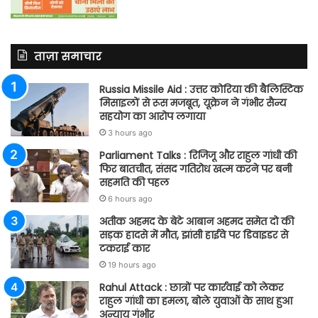
ताज़ा समाचार
Russia Missile Aid : उत्तर कोरिया की बैलिस्टिक
मिसाइलों से रूस मजबूत, यूक्रेन ने गंभीर सैन्य
सहयोग का आरोप लगाया
3 hours ago
Parliament Talks : रिजिजू और राहुल गांधी की
फिर बातचीत, संसद गतिरोध खत्म करने पर बनी
सहमति की पहल
6 hours ago
अतीक अहमद के बेटे आबान अहमद समेत दो की
सड़क हादसे में मौत, झांसी हाईवे पर डिवाइडर से
टकराई कार
19 hours ago
Rahul Attack : छात्रों पर कार्रवाई को लेकर
राहुल गांधी का हमला, बोले युवाओं के साथ हुआ
अन्याय गंभीर