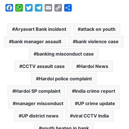
F
W
T
T
E
C
S
a
h
w
e
m
o
h
c
a
i
l
a
p
a
Aryavart Bank incident
attack on youth
e
t
t
e
i
y
r
b
s
t
g
l
L
e
bank manager assault
bank violence case
o
A
e
r
i
o
p
r
a
n
banking misconduct case
k
p
m
k
CCTV assault case
Hardoi News
Hardoi police complaint
Hardoi SP complaint
India crime report
manager misconduct
UP crime update
UP district news
viral CCTV India
youth beaten in bank