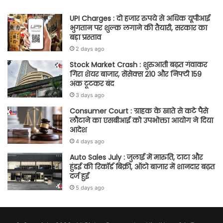
UPI Charges : दो हजार रुपये से अधिक यूपीआई
भुगतान पर शुल्क लगाने की तैयारी, सरकार का
बड़ा प्रस्ताव
2 days ago
Stock Market Crash : शुरुआती बढ़त गंवाकर
गिरा शेयर बाजार, सेंसेक्स 210 और निफ्टी 159
अंक टूटकर बंद
3 days ago
Consumer Court : ग्राहक के खाते से कटे पैसे
लौटाने का एसबीआई को उपभोक्ता आयोग ने दिया
आदेश
4 days ago
Auto Sales July : जुलाई में मारुति, टाटा और
हुंडई की रिकॉर्ड बिक्री, ऑटो बाजार में शानदार बढ़त
दर्ज हुई
5 days ago