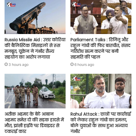
Russia Missile Aid : उत्तर कोरिया
Parliament Talks : रिजिजू और
की बैलिस्टिक मिसाइलों से रूस
राहुल गांधी की फिर बातचीत, संसद
मजबूत, यूक्रेन ने गंभीर सैन्य
गतिरोध खत्म करने पर बनी
सहयोग का आरोप लगाया
सहमति की पहल
3 hours ago
6 hours ago
अतीक अहमद के बेटे आबान
Rahul Attack : छात्रों पर कार्रवाई
अहमद समेत दो की सड़क हादसे में
को लेकर राहुल गांधी का हमला,
मौत, झांसी हाईवे पर डिवाइडर से
बोले युवाओं के साथ हुआ अन्याय
टकराई कार
गंभीर