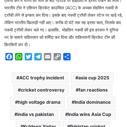
एशिया कप में भारत की जीत के बाद ग्राउंड पर हाईवोल्टेज ड्रामा देखने को मिला।
भारतीय टीम ने एशियन क्रिकेट काउंसिल (ACC) के अध्यक्ष मोहसिन नकवी से
ट्रॉफी लेने से इन्कार कर दिया। इसके बाद नकवी ट्रॉफी लेकर स्टेज पर खड़े रहे,
लेकिन भारतीय खिलाड़ी नहीं आए। करीब दो घंटे तक यह ड्रामा चला, जिसके बाद
नकवी ट्रॉफी लेकर चले गए। हलाांकि, मोहसिन नकवी की इस हरकत ने दुनिया
भर के सामने पाकिस्तान को शर्मिंदा कर दिया और पाकिस्तानी क्रिकेट टीम की
किरकिरी कर दी।
F
W
T
T
E
C
S
a
h
w
e
m
o
h
c
a
i
l
a
p
a
ACC trophy incident
asia cup 2025
e
t
t
e
i
y
r
b
s
t
g
l
L
e
cricket controversy
fan reactions
o
A
e
r
i
o
p
r
a
n
high voltage drama
India dominance
k
p
m
k
india vs pakistan
India wins Asia Cup
Kuldeep Yadav
Pakistan cricket