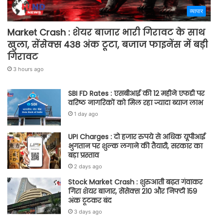
व्यापार
Market Crash : शेयर बाजार भारी गिरावट के साथ
खुला, सेंसेक्स 438 अंक टूटा, बजाज फाइनेंस में बड़ी
गिरावट
3 hours ago
SBI FD Rates : एसबीआई की 12 महीने एफडी पर
वरिष्ठ नागरिकों को मिल रहा ज्यादा ब्याज लाभ
1 day ago
UPI Charges : दो हजार रुपये से अधिक यूपीआई
भुगतान पर शुल्क लगाने की तैयारी, सरकार का
बड़ा प्रस्ताव
2 days ago
Stock Market Crash : शुरुआती बढ़त गंवाकर
गिरा शेयर बाजार, सेंसेक्स 210 और निफ्टी 159
अंक टूटकर बंद
3 days ago