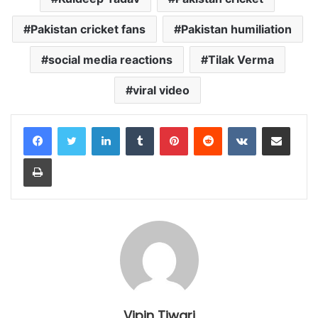
Pakistan cricket fans
Pakistan humiliation
social media reactions
Tilak Verma
viral video
LinkedIn
Tumblr
Pinterest
Reddit
VKontakte
Share via Email
Print
Vipin Tiwari