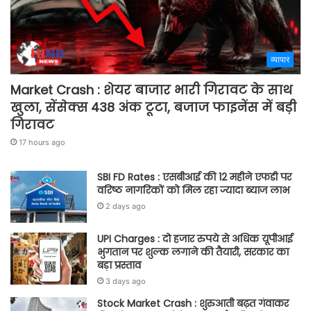
व्यापार
Market Crash : शेयर बाजार भारी गिरावट के साथ
खुला, सेंसेक्स 438 अंक टूटा, बजाज फाइनेंस में बड़ी
गिरावट
17 hours ago
SBI FD Rates : एसबीआई की 12 महीने एफडी पर
वरिष्ठ नागरिकों को मिल रहा ज्यादा ब्याज लाभ
2 days ago
UPI Charges : दो हजार रुपये से अधिक यूपीआई
भुगतान पर शुल्क लगाने की तैयारी, सरकार का
बड़ा प्रस्ताव
3 days ago
Stock Market Crash : शुरुआती बढ़त गंवाकर