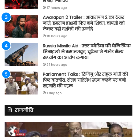
में बड़ी गिरावट
17 hours ago
Awarapan 2 Trailer : आवारापन 2 का ट्रेलर
जारी, इमरान हाशमी फिर बने शिवम, वापसी को
लेकर बढ़ी दर्शकों की उम्मीदें
18 hours ago
Russia Missile Aid : उत्तर कोरिया की बैलिस्टिक
मिसाइलों से रूस मजबूत, यूक्रेन ने गंभीर सैन्य
सहयोग का आरोप लगाया
21 hours ago
Parliament Talks : रिजिजू और राहुल गांधी की
फिर बातचीत, संसद गतिरोध खत्म करने पर बनी
सहमति की पहल
1 day ago
राजनीति