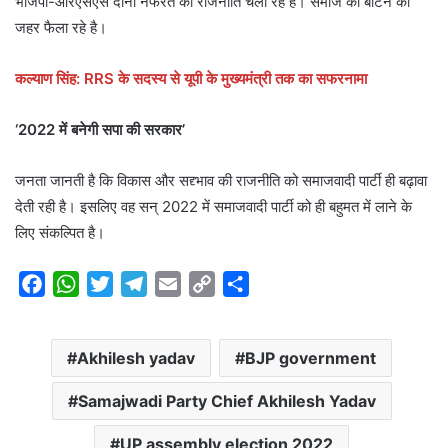
भाजपा-आरएसएस दोनो नफरत की राजनीति चला रहे हैं। समाज को बांटने का
जहर फैला रहे है।
कल्याण सिंह: RRS के सदस्य से यूपी के मुख्यमंत्री तक का सफरनामा
‘2022 में बनेगी सपा की सरकार’
जनता जानती है कि विकास और सद्द्भाव की राजनीति को समाजवादी पार्टी ही बढ़ावा
देती रही है। इसलिए वह सन् 2022 में समाजवादी पार्टी को ही बहुमत में लाने के
लिए संकल्पित है।
F
W
T
T
E
C
S
a
h
w
e
m
o
h
c
a
i
l
a
p
a
Akhilesh yadav
BJP government
e
t
t
e
i
y
r
b
s
t
g
l
L
e
Samajwadi Party Chief Akhilesh Yadav
o
A
e
r
i
o
p
r
a
n
UP assembly election 2022