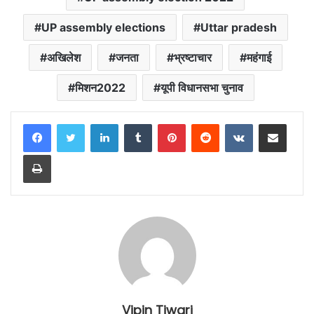
k
p
m
k
UP assembly elections
Uttar pradesh
अखिलेश
जनता
भ्रष्टाचार
महंगाई
मिशन2022
यूपी विधानसभा चुनाव
LinkedIn
Tumblr
Pinterest
Reddit
VKontakte
Share via Email
Print
Vipin Tiwari