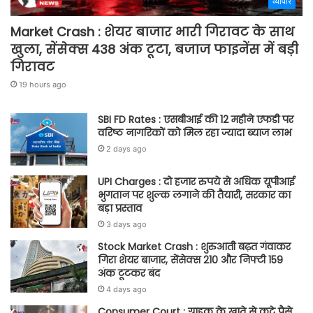
व्यापार
Market Crash : शेयर बाजार भारी गिरावट के साथ
खुला, सेंसेक्स 438 अंक टूटा, बजाज फाइनेंस में बड़ी
गिरावट
19 hours ago
SBI FD Rates : एसबीआई की 12 महीने एफडी पर
वरिष्ठ नागरिकों को मिल रहा ज्यादा ब्याज लाभ
2 days ago
UPI Charges : दो हजार रुपये से अधिक यूपीआई
भुगतान पर शुल्क लगाने की तैयारी, सरकार का
बड़ा प्रस्ताव
3 days ago
Stock Market Crash : शुरुआती बढ़त गंवाकर
गिरा शेयर बाजार, सेंसेक्स 210 और निफ्टी 159
अंक टूटकर बंद
4 days ago
Consumer Court : ग्राहक के खाते से कटे पैसे