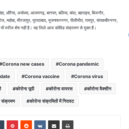
ोहा, औरैया, अयोध्या, आजमगढ़, बागपत, बलिया, बांदा, बहराइच, बिजनौर,
सगंज, महोबा, मीरजापुर, मुरादाबाद, मुजफ्फरनगर, पीलीभीत, रामपुर, संतकबीरनगर,
 भी मरीज शेष नहीं है। यह जिले आज कोविड संक्रमण से मुक्त हैं।
Corona new cases
Corona pandemic
date
Corona vaccine
Corona virus
ी
कोरोना यूपी
कोरोना वायरस
कोरोना वैक्सीन
 संक्रमण
कोरोना संक्रमितों में गिरावट
dIn
Tumblr
Pinterest
Reddit
VKontakte
Share via Email
Print