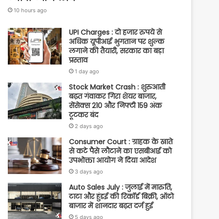
10 hours ago
UPI Charges : दो हजार रुपये से
अधिक यूपीआई भुगतान पर शुल्क
लगाने की तैयारी, सरकार का बड़ा
प्रस्ताव
1 day ago
Stock Market Crash : शुरुआती
बढ़त गंवाकर गिरा शेयर बाजार,
सेंसेक्स 210 और निफ्टी 159 अंक
टूटकर बंद
2 days ago
Consumer Court : ग्राहक के खाते
से कटे पैसे लौटाने का एसबीआई को
उपभोक्ता आयोग ने दिया आदेश
3 days ago
Auto Sales July : जुलाई में मारुति,
टाटा और हुंडई की रिकॉर्ड बिक्री, ऑटो
बाजार में शानदार बढ़त दर्ज हुई
5 days ago