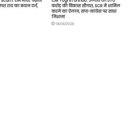
CM Yogi in Unnao: उन्नाव को 570
cam: राम मंदिर चढ़ावा
करोड़ की विकास सौगात, SCR में शामिल
चंपत राय का बयान दर्ज,
करने का ऐलान, सपा-कांग्रेस पर साधा
निशाना
18/06/2026