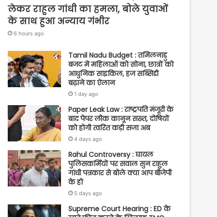
लेकर राहुल गांधी का हमला, बोले युवाओं
के साथ हुआ अन्याय गंभीर
6 hours ago
Tamil Nadu Budget : तमिलनाडु
बजट में महिलाओं को सोना, छात्रों को
आधुनिक साइकिल, हज सब्सिडी
बढ़ाने का ऐलान
1 day ago
Paper Leak Law : राष्ट्रपति मंजूरी के
बाद पेपर लीक कानून सख्त, दोषियों
को होगी त्वरित कड़ी सजा अब
4 days ago
Rahul Controversy : घायल
पुलिसकर्मियों पर सवाल सुन राहुल
गांधी पत्रकार से बोले क्या आप बीजेपी
के हो
5 days ago
Supreme Court Hearing : ED के