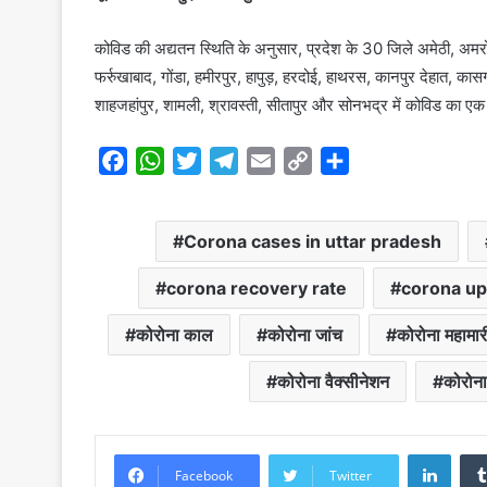
कोविड की अद्यतन स्थिति के अनुसार, प्रदेश के 30 जिले अमेठी, अमर
फर्रुखाबाद, गोंडा, हमीरपुर, हापुड़, हरदोई, हाथरस, कानपुर देहात, का
शाहजहांपुर, शामली, श्रावस्ती, सीतापुर और सोनभद्र में कोविड का एक
F
W
T
T
E
C
S
a
h
w
e
m
o
h
c
a
i
l
a
p
a
Corona cases in uttar pradesh
e
t
t
e
i
y
r
b
s
t
g
l
L
e
corona recovery rate
corona up
o
A
e
r
i
o
p
r
a
n
कोरोना काल
कोरोना जांच
कोरोना महामार
k
p
m
k
कोरोना वैक्सीनेशन
कोरोना
Linke
Facebook
Twitter