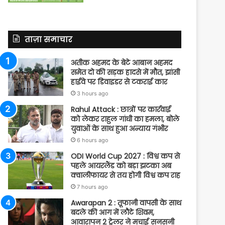
ताज़ा समाचार
अतीक अहमद के बेटे आबान अहमद
समेत दो की सड़क हादसे में मौत, झांसी
हाईवे पर डिवाइडर से टकराई कार
3 hours ago
Rahul Attack : छात्रों पर कार्रवाई
को लेकर राहुल गांधी का हमला, बोले
युवाओं के साथ हुआ अन्याय गंभीर
6 hours ago
ODI World Cup 2027 : विश्व कप से
पहले आयरलैंड को बड़ा झटका अब
क्वालीफायर से तय होगी विश्व कप राह
7 hours ago
Awarapan 2 : तूफानी वापसी के साथ
बदले की आग में लौटे शिवम,
आवारापन 2 ट्रेलर ने मचाई सनसनी