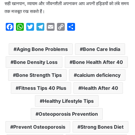
सही खानपान, व्यायाम और जीवनशैली अपनाकर आप अपनी हड्डियों को लंबे समय
तक मजबूत रख सकते हैं।
F
W
T
T
E
C
S
a
h
w
e
m
o
h
c
a
i
l
a
p
a
Aging Bone Problems
Bone Care India
e
t
t
e
i
y
r
b
s
t
g
l
L
e
Bone Density Loss
Bone Health After 40
o
A
e
r
i
o
p
r
a
n
Bone Strength Tips
calcium deficiency
k
p
m
k
Fitness Tips 40 Plus
Health After 40
Healthy Lifestyle Tips
Osteoporosis Prevention
Prevent Osteoporosis
Strong Bones Diet