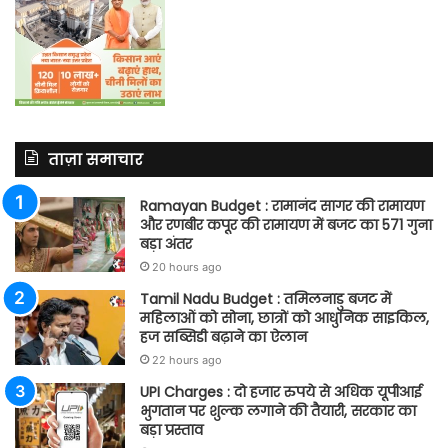
ताज़ा समाचार
Ramayan Budget : रामानंद सागर की रामायण
और रणबीर कपूर की रामायण में बजट का 571 गुना
बड़ा अंतर
20 hours ago
Tamil Nadu Budget : तमिलनाडु बजट में
महिलाओं को सोना, छात्रों को आधुनिक साइकिल,
हज सब्सिडी बढ़ाने का ऐलान
22 hours ago
UPI Charges : दो हजार रुपये से अधिक यूपीआई
भुगतान पर शुल्क लगाने की तैयारी, सरकार का
बड़ा प्रस्ताव