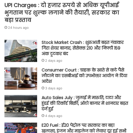
UPI Charges : दो हजार रुपये से अधिक यूपीआई
भुगतान पर शुल्क लगाने की तैयारी, सरकार का
बड़ा प्रस्ताव
24 hours ago
Stock Market Crash : शुरुआती बढ़त गंवाकर
गिरा शेयर बाजार, सेंसेक्स 210 और निफ्टी 159
अंक टूटकर बंद
2 days ago
Consumer Court : ग्राहक के खाते से कटे पैसे
लौटाने का एसबीआई को उपभोक्ता आयोग ने दिया
आदेश
3 days ago
Auto Sales July : जुलाई में मारुति, टाटा और
हुंडई की रिकॉर्ड बिक्री, ऑटो बाजार में शानदार बढ़त
दर्ज हुई
4 days ago
E20 Fuel : ई20 पेट्रोल पर सरकार का बड़ा
खुलासा, इंजन और माइलेज को लेकर दूर हुई सभी