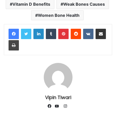
Vitamin D Benefits
Weak Bones Causes
Women Bone Health
LinkedIn
Tumblr
Pinterest
Reddit
VKontakte
Share via Email
Print
Vipin Tiwari
Instagram
Facebook
YouTube