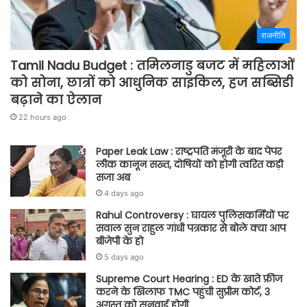
राजनीति
Tamil Nadu Budget : तमिलनाडु बजट में महिलाओं
को सोना, छात्रों को आधुनिक साइकिल, हज सब्सिडी
बढ़ाने का ऐलान
22 hours ago
Paper Leak Law : राष्ट्रपति मंजूरी के बाद पेपर
लीक कानून सख्त, दोषियों को होगी त्वरित कड़ी
सजा अब
4 days ago
Rahul Controversy : घायल पुलिसकर्मियों पर
सवाल सुन राहुल गांधी पत्रकार से बोले क्या आप
बीजेपी के हो
5 days ago
Supreme Court Hearing : ED के खाते फ्रीज
करने के खिलाफ TMC पहुंची सुप्रीम कोर्ट, 3
अगस्त को सुनवाई होगी