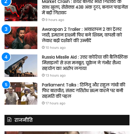
Market Crash : शेयर बाजार भारी गिरावट के
साथ खुला, सेंसेक्स 438 अंक टूटा, बजाज फाइनेंस
में बड़ी गिरावट
9 hours ago
Awarapan 2 Trailer : आवारापन 2 का ट्रेलर
जारी, इमरान हाशमी फिर बने शिवम, वापसी को
लेकर बढ़ी दर्शकों की उम्मीदें
10 hours ago
Russia Missile Aid : उत्तर कोरिया की बैलिस्टिक
मिसाइलों से रूस मजबूत, यूक्रेन ने गंभीर सैन्य
सहयोग का आरोप लगाया
13 hours ago
Parliament Talks : रिजिजू और राहुल गांधी की
फिर बातचीत, संसद गतिरोध खत्म करने पर बनी
सहमति की पहल
17 hours ago
राजनीति