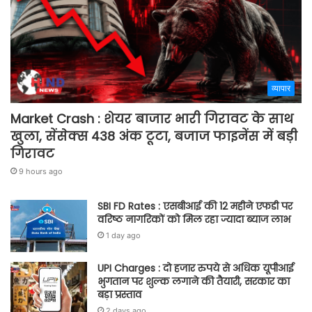
व्यापार
Market Crash : शेयर बाजार भारी गिरावट के साथ
खुला, सेंसेक्स 438 अंक टूटा, बजाज फाइनेंस में बड़ी
गिरावट
9 hours ago
SBI FD Rates : एसबीआई की 12 महीने एफडी पर
वरिष्ठ नागरिकों को मिल रहा ज्यादा ब्याज लाभ
1 day ago
UPI Charges : दो हजार रुपये से अधिक यूपीआई
भुगतान पर शुल्क लगाने की तैयारी, सरकार का
बड़ा प्रस्ताव
2 days ago