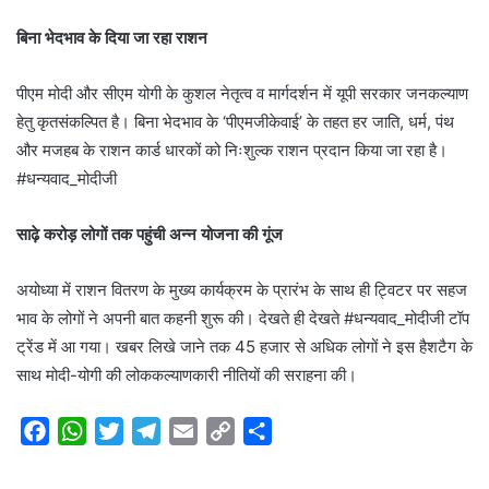
बिना भेदभाव के दिया जा रहा राशन
पीएम मोदी और सीएम योगी के कुशल नेतृत्व व मार्गदर्शन में यूपी सरकार जनकल्याण
हेतु कृतसंकल्पित है। बिना भेदभाव के ‘पीएमजीकेवाई’ के तहत हर जाति, धर्म, पंथ
और मजहब के राशन कार्ड धारकों को निःशुल्क राशन प्रदान किया जा रहा है।
#धन्यवाद_मोदीजी
साढ़े करोड़ लोगों तक पहुंची अन्न योजना की गूंज
अयोध्या में राशन वितरण के मुख्य कार्यक्रम के प्रारंभ के साथ ही ट्विटर पर सहज
भाव के लोगों ने अपनी बात कहनी शुरू की। देखते ही देखते #धन्यवाद_मोदीजी टॉप
ट्रेंड में आ गया। खबर लिखे जाने तक 45 हजार से अधिक लोगों ने इस हैशटैग के
साथ मोदी-योगी की लोककल्याणकारी नीतियों की सराहना की।
F
W
T
T
E
C
S
a
h
w
e
m
o
h
c
a
i
l
a
p
a