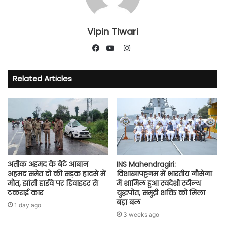
Vipin Tiwari
Instagram
Facebook
YouTube
Related Articles
अतीक अहमद के बेटे आबान
INS Mahendragiri:
अहमद समेत दो की सड़क हादसे में
विशाखापट्टनम में भारतीय नौसेना
मौत, झांसी हाईवे पर डिवाइडर से
में शामिल हुआ स्वदेशी स्टील्थ
टकराई कार
युद्धपोत, समुद्री शक्ति को मिला
बड़ा बल
1 day ago
3 weeks ago