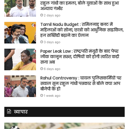
राहुल गांधी का हमला, बोले युवाओं के साथ हुआ
अन्याय गंभीर
2 days ago
Tamil Nadu Budget : तमिलनाडु बजट में
महिलाओं को सोना, छात्रों को आधुनिक साइकिल,
हज सब्सिडी बढ़ाने का ऐलान
3 days ago
Paper Leak Law : राष्ट्रपति मंजूरी के बाद पेपर
लीक कानून सख्त, दोषियों को होगी त्वरित कड़ी
सजा अब
6 days ago
Rahul Controversy : घायल पुलिसकर्मियों पर
सवाल सुन राहुल गांधी पत्रकार से बोले क्या आप
बीजेपी के हो
1 week ago
व्यापार