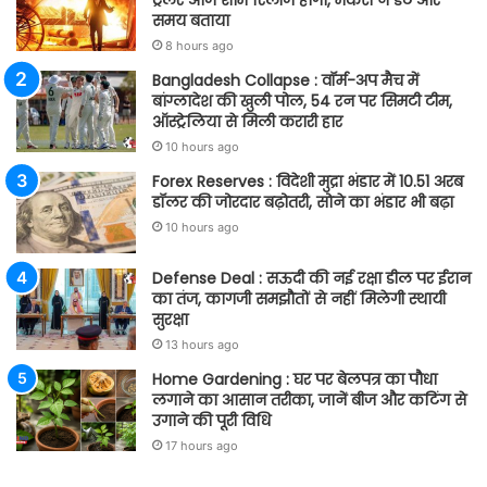
समय बताया
8 hours ago
Bangladesh Collapse : वॉर्म-अप मैच में
बांग्लादेश की खुली पोल, 54 रन पर सिमटी टीम,
ऑस्ट्रेलिया से मिली करारी हार
10 hours ago
Forex Reserves : विदेशी मुद्रा भंडार में 10.51 अरब
डॉलर की जोरदार बढ़ोतरी, सोने का भंडार भी बढ़ा
10 hours ago
Defense Deal : सऊदी की नई रक्षा डील पर ईरान
का तंज, कागजी समझौतों से नहीं मिलेगी स्थायी
सुरक्षा
13 hours ago
Home Gardening : घर पर बेलपत्र का पौधा
लगाने का आसान तरीका, जानें बीज और कटिंग से
उगाने की पूरी विधि
17 hours ago