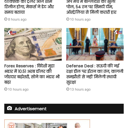
टॉक्सिक का ट्रेलर आज शाम
अप मैच में बांग्लादेश की खुली
रिलीज होगा, मेकर्स ने डेट और
पोल, 54 रन पर सिमटी टीम,
समय बताया
ऑस्ट्रेलिया से मिली करारी हार
8 hours ago
10 hours ago
Forex Reserves : विदेशी मुद्रा
Defense Deal : सऊदी की नई
भंडार में 10.51 अरब डॉलर की
रक्षा डील पर ईरान का तंज, कागजी
जोरदार बढ़ोतरी, सोने का भंडार भी
समझौतों से नहीं मिलेगी स्थायी
बढ़ा
सुरक्षा
10 hours ago
13 hours ago
Advertisement