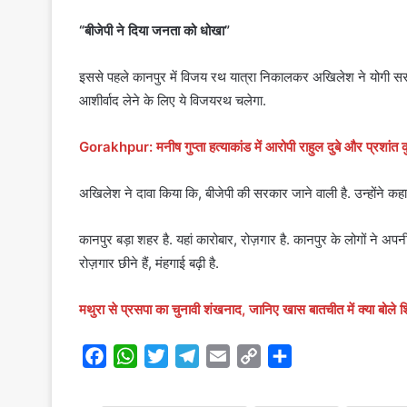
“बीजेपी ने दिया जनता को धोखा”
इससे पहले कानपुर में विजय रथ यात्रा निकालकर अखिलेश ने योगी 
आशीर्वाद लेने के लिए ये विजयरथ चलेगा.
Gorakhpur: मनीष गुप्ता हत्याकांड में आरोपी राहुल दुबे और प्रशांत क
अखिलेश ने दावा किया कि, बीजेपी की सरकार जाने वाली है. उन्होंने कहा,
कानपुर बड़ा शहर है. यहां कारोबार, रोज़गार है. कानपुर के लोगों ने अपन
रोज़गार छीने हैं, मंहगाई बढ़ी है.
मथुरा से प्रसपा का चुनावी शंखनाद, जानिए खास बातचीत में क्या बोले 
F
W
T
T
E
C
S
a
h
w
e
m
o
h
c
a
i
l
a
p
a