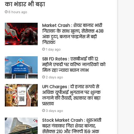
का भंडार भी बढ़ा
6 hours ago
Market Crash : शेयर बाजार भारी
गिरावट के साथ खुला, सेंसेक्स 438
अंक टूटा, बजाज फाइनेंस में बड़ी
गिरावट
1 day ago
SBI FD Rates : एसबीआई की 12
महीने एफडी पर वरिष्ठ नागरिकों को
मिल रहा ज्यादा ब्याज लाभ
2 days ago
UPI Charges : दो हजार रुपये से
अधिक यूपीआई भुगतान पर शुल्क
लगाने की तैयारी, सरकार का बड़ा
प्रस्ताव
3 days ago
Stock Market Crash : शुरुआती
बढ़त गंवाकर गिरा शेयर बाजार,
सेंसेक्स 210 और निफ्टी 159 अंक