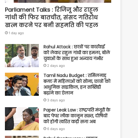
Parliament Talks : रिजिजू और राहुल
गांधी की फिर बातचीत, संसद गतिरोध
खत्म करने पर बनी सहमति की पहल
1 day ago
Rahul Attack : छात्रों पर कार्रवाई
को लेकर राहुल गांधी का हमला, बोले
युवाओं के साथ हुआ अन्याय गंभीर
2 days ago
Tamil Nadu Budget : तमिलनाडु
बजट में महिलाओं को सोना, छात्रों को
आधुनिक साइकिल, हज सब्सिडी
बढ़ाने का ऐलान
3 days ago
Paper Leak Law : राष्ट्रपति मंजूरी के
बाद पेपर लीक कानून सख्त, दोषियों
को होगी त्वरित कड़ी सजा अब
6 days ago