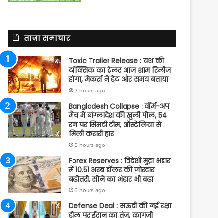
ताज़ा समाचार
Toxic Trailer Release : यश की
टॉक्सिक का ट्रेलर आज शाम रिलीज
होगा, मेकर्स ने डेट और समय बताया
3 hours ago
Bangladesh Collapse : वॉर्म-अप
मैच में बांग्लादेश की खुली पोल, 54
रन पर सिमटी टीम, ऑस्ट्रेलिया से
मिली करारी हार
5 hours ago
Forex Reserves : विदेशी मुद्रा भंडार
में 10.51 अरब डॉलर की जोरदार
बढ़ोतरी, सोने का भंडार भी बढ़ा
6 hours ago
Defense Deal : सऊदी की नई रक्षा
डील पर ईरान का तंज, कागजी