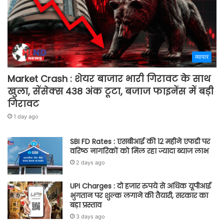
व्यापार
Market Crash : शेयर बाजार भारी गिरावट के साथ
खुला, सेंसेक्स 438 अंक टूटा, बजाज फाइनेंस में बड़ी
गिरावट
1 day ago
SBI FD Rates : एसबीआई की 12 महीने एफडी पर
वरिष्ठ नागरिकों को मिल रहा ज्यादा ब्याज लाभ
2 days ago
UPI Charges : दो हजार रुपये से अधिक यूपीआई
भुगतान पर शुल्क लगाने की तैयारी, सरकार का
बड़ा प्रस्ताव
3 days ago