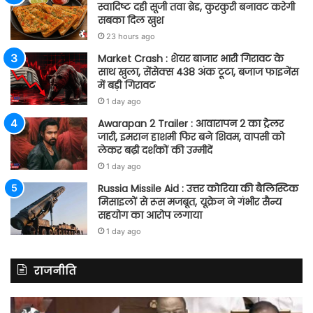
स्वादिष्ट दही सूजी तवा ब्रेड, कुरकुरी बनावट करेगी
सबका दिल खुश
23 hours ago
Market Crash : शेयर बाजार भारी गिरावट के
साथ खुला, सेंसेक्स 438 अंक टूटा, बजाज फाइनेंस
में बड़ी गिरावट
1 day ago
Awarapan 2 Trailer : आवारापन 2 का ट्रेलर
जारी, इमरान हाशमी फिर बने शिवम, वापसी को
लेकर बढ़ी दर्शकों की उम्मीदें
1 day ago
Russia Missile Aid : उत्तर कोरिया की बैलिस्टिक
मिसाइलों से रूस मजबूत, यूक्रेन ने गंभीर सैन्य
सहयोग का आरोप लगाया
1 day ago
राजनीति