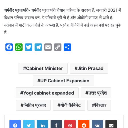
धर्मवीर प्रजापति-
धर्मवीर प्रजापति विधान परिषद के सदस्य हैं. जनवरी 2021 में
विधान परिषद सदस्य बने. ये पश्चिमी यूपी से हैं और ओबीसी समाज से आते हैं.
वर्तमान में माटी कला बोर्ड के अध्यक्ष हैं. प्रदेश बीजेपी में कई अहम पदों पर रह चुके
हैं.
F
W
T
T
E
C
S
a
h
w
e
m
o
h
c
a
i
l
a
p
a
Cabinet Minister
Jitin Prasad
e
t
t
e
i
y
r
b
s
t
g
l
L
e
UP Cabinet Expansion
o
A
e
r
i
o
p
r
a
n
Yogi cabinet expanded
उत्तर प्रदेश
k
p
m
k
जितिन प्रसाद
योगी कैबिनेट
विस्तार
LinkedIn
Tumblr
Pinterest
Reddit
VKontakte
Share via Email