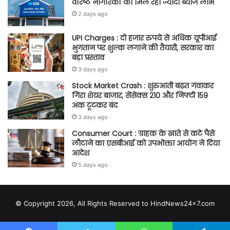
वरिष्ठ नागरिकों को मिल रहा ज्यादा ब्याज लाभ
2 days ago
UPI Charges : दो हजार रुपये से अधिक यूपीआई
भुगतान पर शुल्क लगाने की तैयारी, सरकार का
बड़ा प्रस्ताव
3 days ago
Stock Market Crash : शुरुआती बढ़त गंवाकर
गिरा शेयर बाजार, सेंसेक्स 210 और निफ्टी 159
अंक टूटकर बंद
3 days ago
Consumer Court : ग्राहक के खाते से कटे पैसे
लौटाने का एसबीआई को उपभोक्ता आयोग ने दिया
आदेश
5 days ago
© Copyright 2026, All Rights Reserved to HindNews24x7.com