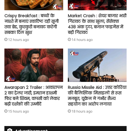
Crispy Breakfast : बच्चों के
Market Crash : शेयर बाजार भारी
नाश्ते में बनाएं स्वादिष्ट दही सूजी
गिरावट के साथ खुला, सेंसेक्स
तवा ब्रेड, कुरकुरी बनावट करेगी
438 अंक टूटा, बजाज फाइनेंस में
सबका दिल खुश
बड़ी गिरावट
12 hours ago
14 hours ago
Awarapan 2 Trailer : आवारापन
Russia Missile Aid : उत्तर कोरिया
2 का ट्रेलर जारी, इमरान हाशमी
की बैलिस्टिक मिसाइलों से रूस
फिर बने शिवम, वापसी को लेकर
मजबूत, यूक्रेन ने गंभीर सैन्य
बढ़ी दर्शकों की उम्मीदें
सहयोग का आरोप लगाया
15 hours ago
18 hours ago