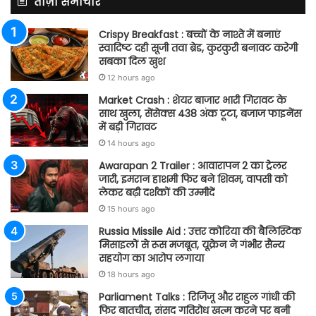
ताज़ा समाचार
Crispy Breakfast : बच्चों के नाश्ते में बनाएं
स्वादिष्ट दही सूजी तवा ब्रेड, कुरकुरी बनावट करेगी
सबका दिल खुश
12 hours ago
Market Crash : शेयर बाजार भारी गिरावट के
साथ खुला, सेंसेक्स 438 अंक टूटा, बजाज फाइनेंस
में बड़ी गिरावट
14 hours ago
Awarapan 2 Trailer : आवारापन 2 का ट्रेलर
जारी, इमरान हाशमी फिर बने शिवम, वापसी को
लेकर बढ़ी दर्शकों की उम्मीदें
15 hours ago
Russia Missile Aid : उत्तर कोरिया की बैलिस्टिक
मिसाइलों से रूस मजबूत, यूक्रेन ने गंभीर सैन्य
सहयोग का आरोप लगाया
18 hours ago
Parliament Talks : रिजिजू और राहुल गांधी की
फिर बातचीत, संसद गतिरोध खत्म करने पर बनी