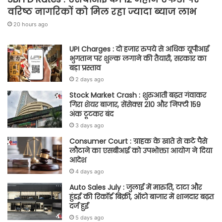
वरिष्ठ नागरिकों को मिल रहा ज्यादा ब्याज लाभ
20 hours ago
UPI Charges : दो हजार रुपये से अधिक यूपीआई
भुगतान पर शुल्क लगाने की तैयारी, सरकार का
बड़ा प्रस्ताव
2 days ago
Stock Market Crash : शुरुआती बढ़त गंवाकर
गिरा शेयर बाजार, सेंसेक्स 210 और निफ्टी 159
अंक टूटकर बंद
3 days ago
Consumer Court : ग्राहक के खाते से कटे पैसे
लौटाने का एसबीआई को उपभोक्ता आयोग ने दिया
आदेश
4 days ago
Auto Sales July : जुलाई में मारुति, टाटा और
हुंडई की रिकॉर्ड बिक्री, ऑटो बाजार में शानदार बढ़त
दर्ज हुई
5 days ago