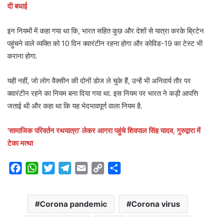
दी बधाई
इन नियमों में कहा गया था कि, भारत सहित कुछ और देशों से यात्रा करके ब्रिटेन
पहुंचने वाले व्यक्ति को 10 दिन क्वारंटीन रहना होगा और कोविड-19 का टेस्ट भी
कराना होगा.
यही नहीं, जो लोग वैक्सीन की दोनों डोज ले चुके हैं, उन्हें भी अनिवार्य तौर पर
क्वारंटीन रहने का नियम बना दिया गया था. इस नियम पर भारत ने कड़ी आपत्ति
जताई थी और कहा था कि यह भेदभावपूर्ण वाला नियम है.
‘सामाजिक परिवर्तन रथयात्रा’ लेकर आगरा पहुंचे शिवपाल सिंह यादव, गुरुद्वारा में
टेका मत्था
F
W
T
T
E
C
S
a
h
w
e
m
o
h
c
a
i
l
a
p
a
Corona pandemic
Corona virus
e
t
t
e
i
y
r