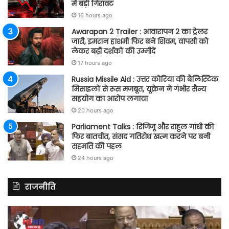
में बड़ी गिरावट
16 hours ago
Awarapan 2 Trailer : आवारापन 2 का ट्रेलर
जारी, इमरान हाशमी फिर बने शिवम, वापसी को
लेकर बढ़ी दर्शकों की उम्मीदें
17 hours ago
Russia Missile Aid : उत्तर कोरिया की बैलिस्टिक
मिसाइलों से रूस मजबूत, यूक्रेन ने गंभीर सैन्य
सहयोग का आरोप लगाया
20 hours ago
Parliament Talks : रिजिजू और राहुल गांधी की
फिर बातचीत, संसद गतिरोध खत्म करने पर बनी
सहमति की पहल
24 hours ago
राजनीति