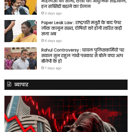
महिलाओं को सोना, छात्रों को आधुनिक साइकिल,
हज सब्सिडी बढ़ाने का ऐलान
3 days ago
Paper Leak Law : राष्ट्रपति मंजूरी के बाद पेपर
लीक कानून सख्त, दोषियों को होगी त्वरित कड़ी
सजा अब
6 days ago
Rahul Controversy : घायल पुलिसकर्मियों पर
सवाल सुन राहुल गांधी पत्रकार से बोले क्या आप
बीजेपी के हो
7 days ago
व्यापार