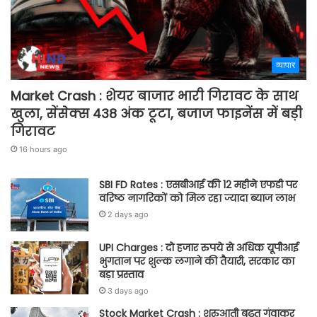
व्यापार
Market Crash : शेयर बाजार भारी गिरावट के साथ
खुला, सेंसेक्स 438 अंक टूटा, बजाज फाइनेंस में बड़ी
गिरावट
16 hours ago
SBI FD Rates : एसबीआई की 12 महीने एफडी पर
वरिष्ठ नागरिकों को मिल रहा ज्यादा ब्याज लाभ
2 days ago
UPI Charges : दो हजार रुपये से अधिक यूपीआई
भुगतान पर शुल्क लगाने की तैयारी, सरकार का
बड़ा प्रस्ताव
3 days ago
Stock Market Crash : शुरुआती बढ़त गंवाकर