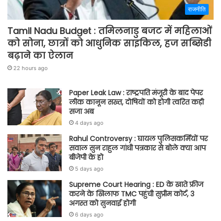
राजनीति
Tamil Nadu Budget : तमिलनाडु बजट में महिलाओं
को सोना, छात्रों को आधुनिक साइकिल, हज सब्सिडी
बढ़ाने का ऐलान
22 hours ago
Paper Leak Law : राष्ट्रपति मंजूरी के बाद पेपर
लीक कानून सख्त, दोषियों को होगी त्वरित कड़ी
सजा अब
4 days ago
Rahul Controversy : घायल पुलिसकर्मियों पर
सवाल सुन राहुल गांधी पत्रकार से बोले क्या आप
बीजेपी के हो
5 days ago
Supreme Court Hearing : ED के खाते फ्रीज
करने के खिलाफ TMC पहुंची सुप्रीम कोर्ट, 3
अगस्त को सुनवाई होगी
6 days ago