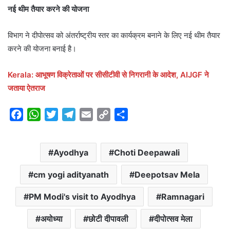
नई थीम तैयार करने की योजना
विभाग ने दीपोत्सव को अंतर्राष्ट्रीय स्तर का कार्यक्रम बनाने के लिए नई थीम तैयार
करने की योजना बनाई है।
Kerala: आभूषण विक्रेताओं पर सीसीटीवी से निगरानी के आदेश, AIJGF ने
जताया ऐतराज
F
W
T
T
E
C
S
a
h
w
e
m
o
h
c
a
i
l
a
p
a
Ayodhya
Choti Deepawali
e
t
t
e
i
y
r
b
s
t
g
l
L
e
cm yogi adityanath
Deepotsav Mela
o
A
e
r
i
o
p
r
a
n
PM Modi's visit to Ayodhya
Ramnagari
k
p
m
k
अयोध्या
छोटी दीपावली
दीपोत्सव मेला