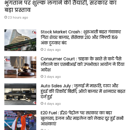
भुगतान पर शुल्क लगाने की तैयारी, सरकार का
बड़ा प्रस्ताव
23 hours ago
Stock Market Crash : शुरुआती बढ़त गंवाकर
गिरा शेयर बाजार, सेंसेक्स 210 और निफ्टी 159
अंक टूटकर बंद
2 days ago
Consumer Court : ग्राहक के खाते से कटे पैसे
लौटाने का एसबीआई को उपभोक्ता आयोग ने दिया
आदेश
3 days ago
Auto Sales July : जुलाई में मारुति, टाटा और
हुंडई की रिकॉर्ड बिक्री, ऑटो बाजार में शानदार बढ़त
दर्ज हुई
4 days ago
E20 Fuel : ई20 पेट्रोल पर सरकार का बड़ा
खुलासा, इंजन और माइलेज को लेकर दूर हुई सभी
आशंकाएं