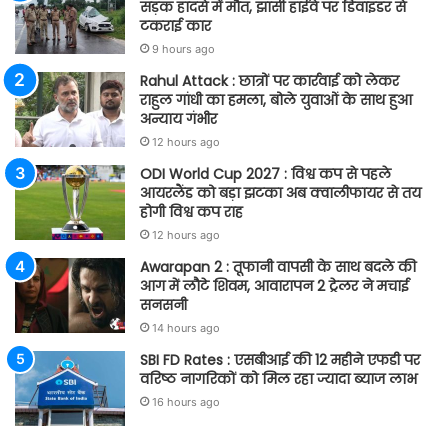
सड़क हादसे में मौत, झांसी हाईवे पर डिवाइडर से
टकराई कार
9 hours ago
Rahul Attack : छात्रों पर कार्रवाई को लेकर
राहुल गांधी का हमला, बोले युवाओं के साथ हुआ
अन्याय गंभीर
12 hours ago
ODI World Cup 2027 : विश्व कप से पहले
आयरलैंड को बड़ा झटका अब क्वालीफायर से तय
होगी विश्व कप राह
12 hours ago
Awarapan 2 : तूफानी वापसी के साथ बदले की
आग में लौटे शिवम, आवारापन 2 ट्रेलर ने मचाई
सनसनी
14 hours ago
SBI FD Rates : एसबीआई की 12 महीने एफडी पर
वरिष्ठ नागरिकों को मिल रहा ज्यादा ब्याज लाभ
16 hours ago