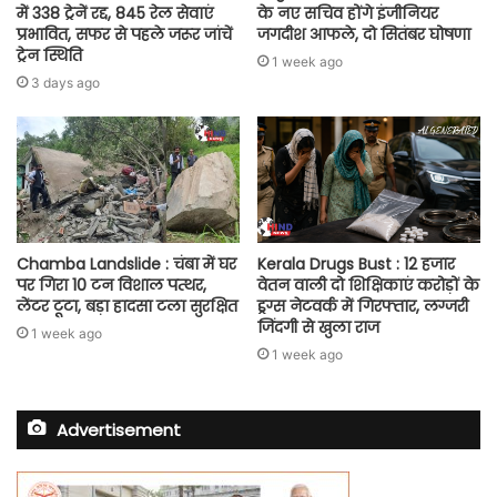
में 338 ट्रेनें रद्द, 845 रेल सेवाएं
के नए सचिव होंगे इंजीनियर
प्रभावित, सफर से पहले जरूर जांचें
जगदीश आफले, दो सितंबर घोषणा
ट्रेन स्थिति
1 week ago
3 days ago
Chamba Landslide : चंबा में घर
Kerala Drugs Bust : 12 हजार
पर गिरा 10 टन विशाल पत्थर,
वेतन वाली दो शिक्षिकाएं करोड़ों के
लेंटर टूटा, बड़ा हादसा टला सुरक्षित
ड्रग्स नेटवर्क में गिरफ्तार, लग्जरी
जिंदगी से खुला राज
1 week ago
1 week ago
Advertisement