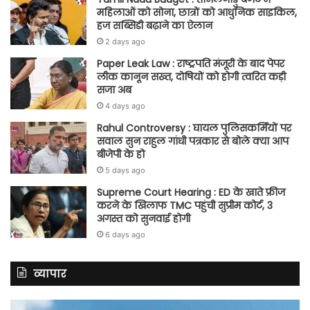
महिलाओं को सोना, छात्रों को आधुनिक साइकिल,
हज सब्सिडी बढ़ाने का ऐलान
2 days ago
Paper Leak Law : राष्ट्रपति मंजूरी के बाद पेपर
लीक कानून सख्त, दोषियों को होगी त्वरित कड़ी
सजा अब
4 days ago
Rahul Controversy : घायल पुलिसकर्मियों पर
सवाल सुन राहुल गांधी पत्रकार से बोले क्या आप
बीजेपी के हो
5 days ago
Supreme Court Hearing : ED के खाते फ्रीज
करने के खिलाफ TMC पहुंची सुप्रीम कोर्ट, 3
अगस्त को सुनवाई होगी
6 days ago
व्यापार