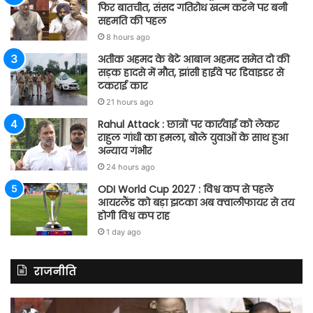
फिर बातचीत, संसद गतिरोध खत्म करने पर बनी
सहमति की पहल
8 hours ago
अतीक अहमद के बेटे आबान अहमद समेत दो की
सड़क हादसे में मौत, झांसी हाईवे पर डिवाइडर से
टकराई कार
21 hours ago
Rahul Attack : छात्रों पर कार्रवाई को लेकर
राहुल गांधी का हमला, बोले युवाओं के साथ हुआ
अन्याय गंभीर
24 hours ago
ODI World Cup 2027 : विश्व कप से पहले
आयरलैंड को बड़ा झटका अब क्वालीफायर से तय
होगी विश्व कप राह
1 day ago
राजनीति