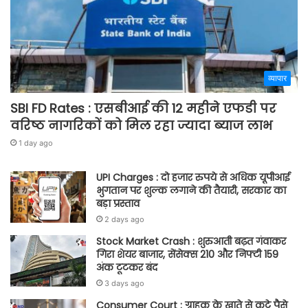
व्यापार
SBI FD Rates : एसबीआई की 12 महीने एफडी पर
वरिष्ठ नागरिकों को मिल रहा ज्यादा ब्याज लाभ
1 day ago
UPI Charges : दो हजार रुपये से अधिक यूपीआई
भुगतान पर शुल्क लगाने की तैयारी, सरकार का
बड़ा प्रस्ताव
2 days ago
Stock Market Crash : शुरुआती बढ़त गंवाकर
गिरा शेयर बाजार, सेंसेक्स 210 और निफ्टी 159
अंक टूटकर बंद
3 days ago
Consumer Court : ग्राहक के खाते से कटे पैसे