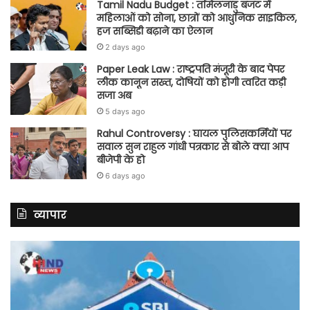
Tamil Nadu Budget : तमिलनाडु बजट में
महिलाओं को सोना, छात्रों को आधुनिक साइकिल,
हज सब्सिडी बढ़ाने का ऐलान
2 days ago
Paper Leak Law : राष्ट्रपति मंजूरी के बाद पेपर
लीक कानून सख्त, दोषियों को होगी त्वरित कड़ी
सजा अब
5 days ago
Rahul Controversy : घायल पुलिसकर्मियों पर
सवाल सुन राहुल गांधी पत्रकार से बोले क्या आप
बीजेपी के हो
6 days ago
व्यापार