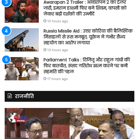
Awarapan 2 Trailer : आवारापन 2 का ट्रेलर
जारी, इमरान हाशमी फिर बने शिवम, वापसी को
लेकर बढ़ी दर्शकों की उम्मीदें
10 hours ago
Russia Missile Aid : उत्तर कोरिया की बैलिस्टिक
मिसाइलों से रूस मजबूत, यूक्रेन ने गंभीर सैन्य
सहयोग का आरोप लगाया
13 hours ago
Parliament Talks : रिजिजू और राहुल गांधी की
फिर बातचीत, संसद गतिरोध खत्म करने पर बनी
सहमति की पहल
17 hours ago
राजनीति