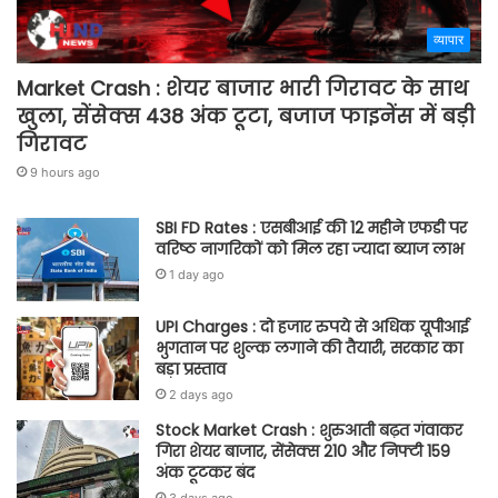
व्यापार
Market Crash : शेयर बाजार भारी गिरावट के साथ
खुला, सेंसेक्स 438 अंक टूटा, बजाज फाइनेंस में बड़ी
गिरावट
9 hours ago
SBI FD Rates : एसबीआई की 12 महीने एफडी पर
वरिष्ठ नागरिकों को मिल रहा ज्यादा ब्याज लाभ
1 day ago
UPI Charges : दो हजार रुपये से अधिक यूपीआई
भुगतान पर शुल्क लगाने की तैयारी, सरकार का
बड़ा प्रस्ताव
2 days ago
Stock Market Crash : शुरुआती बढ़त गंवाकर
गिरा शेयर बाजार, सेंसेक्स 210 और निफ्टी 159
अंक टूटकर बंद