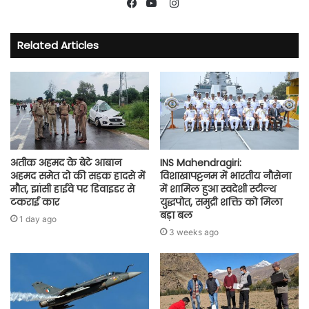
Instagram
Facebook
YouTube
Related Articles
अतीक अहमद के बेटे आबान
INS Mahendragiri:
अहमद समेत दो की सड़क हादसे में
विशाखापट्टनम में भारतीय नौसेना
मौत, झांसी हाईवे पर डिवाइडर से
में शामिल हुआ स्वदेशी स्टील्थ
टकराई कार
युद्धपोत, समुद्री शक्ति को मिला
बड़ा बल
1 day ago
3 weeks ago