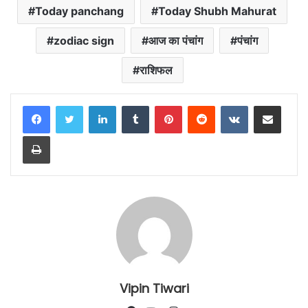
Today panchang
Today Shubh Mahurat
zodiac sign
आज का पंचांग
पंचांग
राशिफल
LinkedIn
Tumblr
Pinterest
Reddit
VKontakte
Share via Email
Print
Vipin Tiwari