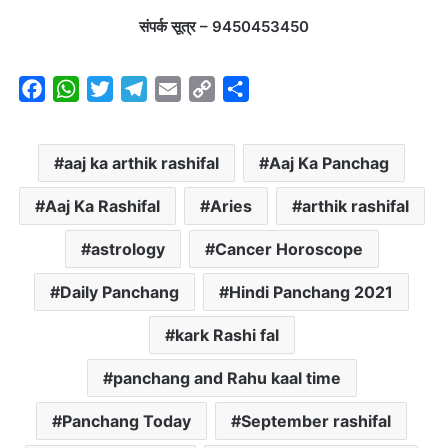
संपर्क सूत्र – 9450453450
F
W
T
T
E
C
S
a
h
w
e
m
o
h
c
a
i
l
a
p
a
aaj ka arthik rashifal
Aaj Ka Panchag
e
t
t
e
i
y
r
b
s
t
g
l
L
e
Aaj Ka Rashifal
Aries
arthik rashifal
o
A
e
r
i
o
p
r
a
n
astrology
Cancer Horoscope
k
p
m
k
Daily Panchang
Hindi Panchang 2021
kark Rashi fal
panchang and Rahu kaal time
Panchang Today
September rashifal