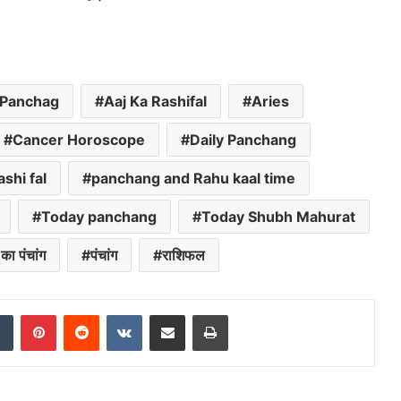
 Panchag
Aaj Ka Rashifal
Aries
Cancer Horoscope
Daily Panchang
shi fal
panchang and Rahu kaal time
Today panchang
Today Shubh Mahurat
ा पंचांग
पंचांग
राशिफल
dIn
Tumblr
Pinterest
Reddit
VKontakte
Share via Email
Print