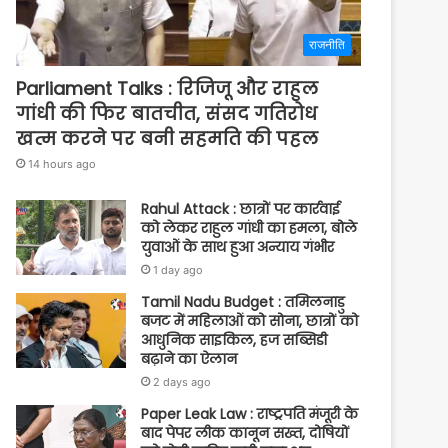
राजनीति
Parliament Talks : रिजिजू और राहुल
गांधी की फिर बातचीत, संसद गतिरोध
खत्म करने पर बनी सहमति की पहल
14 hours ago
Rahul Attack : छात्रों पर कार्रवाई
को लेकर राहुल गांधी का हमला, बोले
युवाओं के साथ हुआ अन्याय गंभीर
1 day ago
Tamil Nadu Budget : तमिलनाडु
बजट में महिलाओं को सोना, छात्रों को
आधुनिक साइकिल, हज सब्सिडी
बढ़ाने का ऐलान
2 days ago
Paper Leak Law : राष्ट्रपति मंजूरी के
बाद पेपर लीक कानून सख्त, दोषियों