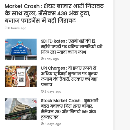
Market Crash : शेयर बाजार भारी गिरावट
के साथ खुला, सेंसेक्स 438 अंक टूटा,
बजाज फाइनेंस में बड़ी गिरावट
6 hours ago
SBI FD Rates : एसबीआई की 12
महीने एफडी पर वरिष्ठ नागरिकों को
मिल रहा ज्यादा ब्याज लाभ
1 day ago
UPI Charges : दो हजार रुपये से
अधिक यूपीआई भुगतान पर शुल्क
लगाने की तैयारी, सरकार का बड़ा
प्रस्ताव
2 days ago
Stock Market Crash : शुरुआती
बढ़त गंवाकर गिरा शेयर बाजार,
सेंसेक्स 210 और निफ्टी 159 अंक
टूटकर बंद
3 days ago