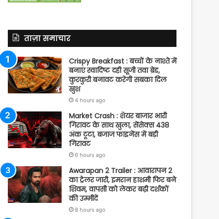
ताज़ा समाचार
Crispy Breakfast : बच्चों के नाश्ते में
बनाएं स्वादिष्ट दही सूजी तवा ब्रेड,
कुरकुरी बनावट करेगी सबका दिल
खुश
4 hours ago
Market Crash : शेयर बाजार भारी
गिरावट के साथ खुला, सेंसेक्स 438
अंक टूटा, बजाज फाइनेंस में बड़ी
गिरावट
6 hours ago
Awarapan 2 Trailer : आवारापन 2
का ट्रेलर जारी, इमरान हाशमी फिर बने
शिवम, वापसी को लेकर बढ़ी दर्शकों
की उम्मीदें
8 hours ago