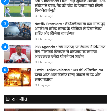
Sai Sudarshan Out : साई सुदर्शन श्रीलंका टेस्ट
सीरीज से बाहर, पैर की चोट के कारण नहीं मिली
फिटनेस मंजूरी
6 hours ago
Netflix Premiere : नेटफ्लिक्स के दस साल पूरे,
ऑपरेशन सफेद सागर के प्रीमियर में दिखा सैन्य
शक्ति और सिनेमा का संगम
9 hours ago
RSS Agenda : ‘वंदे मातरम्’ पर केरल में सियासत
तेज, पिनाराई विजयन ने सरकार पर लगाया
आरएसएस एजेंडा थोपने का आरोप
9 hours ago
Toxic Trailer Release : यश की टॉक्सिक का
ट्रेलर आज शाम रिलीज होगा, मेकर्स ने डेट और
समय बताया
1 day ago
राजनीति