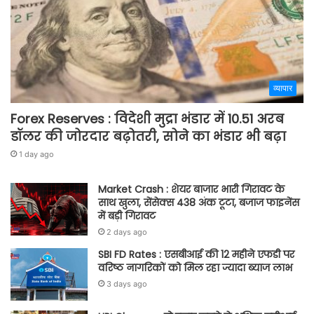
व्यापार
Forex Reserves : विदेशी मुद्रा भंडार में 10.51 अरब
डॉलर की जोरदार बढ़ोतरी, सोने का भंडार भी बढ़ा
1 day ago
Market Crash : शेयर बाजार भारी गिरावट के
साथ खुला, सेंसेक्स 438 अंक टूटा, बजाज फाइनेंस
में बड़ी गिरावट
2 days ago
SBI FD Rates : एसबीआई की 12 महीने एफडी पर
वरिष्ठ नागरिकों को मिल रहा ज्यादा ब्याज लाभ
3 days ago