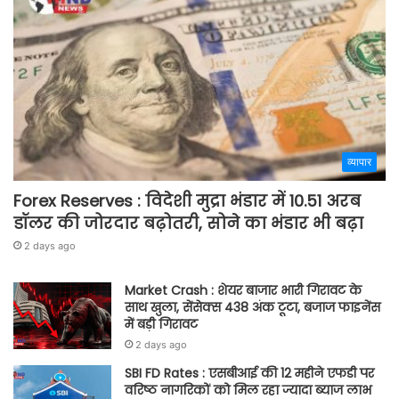
व्यापार
Forex Reserves : विदेशी मुद्रा भंडार में 10.51 अरब
डॉलर की जोरदार बढ़ोतरी, सोने का भंडार भी बढ़ा
2 days ago
Market Crash : शेयर बाजार भारी गिरावट के
साथ खुला, सेंसेक्स 438 अंक टूटा, बजाज फाइनेंस
में बड़ी गिरावट
2 days ago
SBI FD Rates : एसबीआई की 12 महीने एफडी पर
वरिष्ठ नागरिकों को मिल रहा ज्यादा ब्याज लाभ