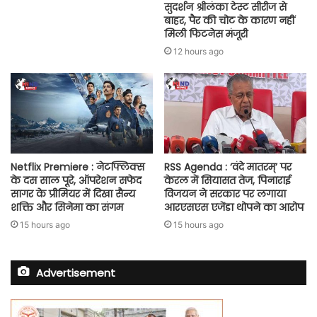
सुदर्शन श्रीलंका टेस्ट सीरीज से
बाहर, पैर की चोट के कारण नहीं
मिली फिटनेस मंजूरी
12 hours ago
Netflix Premiere : नेटफ्लिक्स
RSS Agenda : ‘वंदे मातरम्’ पर
के दस साल पूरे, ऑपरेशन सफेद
केरल में सियासत तेज, पिनाराई
सागर के प्रीमियर में दिखा सैन्य
विजयन ने सरकार पर लगाया
शक्ति और सिनेमा का संगम
आरएसएस एजेंडा थोपने का आरोप
15 hours ago
15 hours ago
Advertisement