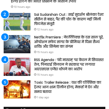
हेल्दी ईटिंग की आदत सिखाने के आसान उपाय
10 hours ago
Sai Sudarshan Out : साई सुदर्शन श्रीलंका टेस्ट
सीरीज से बाहर, पैर की चोट के कारण नहीं मिली
फिटनेस मंजूरी
12 hours ago
Netflix Premiere : नेटफ्लिक्स के दस साल पूरे,
ऑपरेशन सफेद सागर के प्रीमियर में दिखा सैन्य
शक्ति और सिनेमा का संगम
15 hours ago
RSS Agenda : ‘वंदे मातरम्’ पर केरल में सियासत
तेज, पिनाराई विजयन ने सरकार पर लगाया
आरएसएस एजेंडा थोपने का आरोप
15 hours ago
Toxic Trailer Release : यश की टॉक्सिक का
ट्रेलर आज शाम रिलीज होगा, मेकर्स ने डेट और
समय बताया
1 day ago