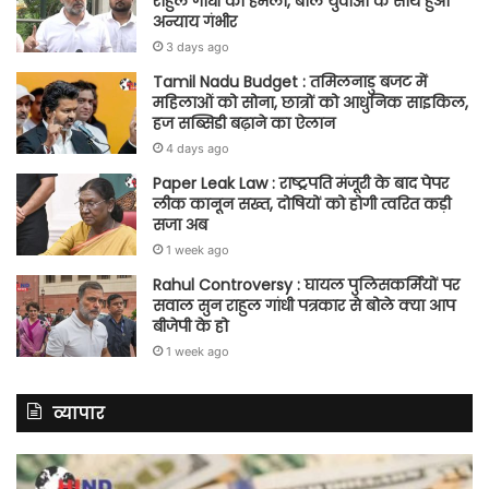
राहुल गांधी का हमला, बोले युवाओं के साथ हुआ
अन्याय गंभीर
3 days ago
Tamil Nadu Budget : तमिलनाडु बजट में
महिलाओं को सोना, छात्रों को आधुनिक साइकिल,
हज सब्सिडी बढ़ाने का ऐलान
4 days ago
Paper Leak Law : राष्ट्रपति मंजूरी के बाद पेपर
लीक कानून सख्त, दोषियों को होगी त्वरित कड़ी
सजा अब
1 week ago
Rahul Controversy : घायल पुलिसकर्मियों पर
सवाल सुन राहुल गांधी पत्रकार से बोले क्या आप
बीजेपी के हो
1 week ago
व्यापार