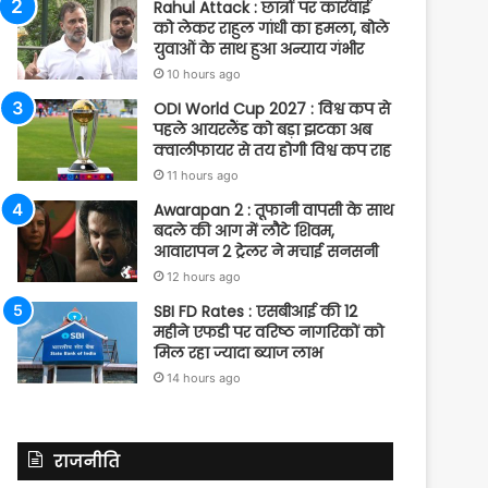
Rahul Attack : छात्रों पर कार्रवाई
को लेकर राहुल गांधी का हमला, बोले
युवाओं के साथ हुआ अन्याय गंभीर
10 hours ago
ODI World Cup 2027 : विश्व कप से
पहले आयरलैंड को बड़ा झटका अब
क्वालीफायर से तय होगी विश्व कप राह
11 hours ago
Awarapan 2 : तूफानी वापसी के साथ
बदले की आग में लौटे शिवम,
आवारापन 2 ट्रेलर ने मचाई सनसनी
12 hours ago
SBI FD Rates : एसबीआई की 12
महीने एफडी पर वरिष्ठ नागरिकों को
मिल रहा ज्यादा ब्याज लाभ
14 hours ago
राजनीति