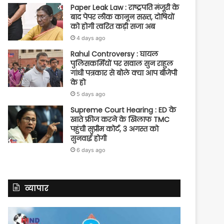
Paper Leak Law : राष्ट्रपति मंजूरी के
बाद पेपर लीक कानून सख्त, दोषियों
को होगी त्वरित कड़ी सजा अब
4 days ago
Rahul Controversy : घायल
पुलिसकर्मियों पर सवाल सुन राहुल
गांधी पत्रकार से बोले क्या आप बीजेपी
के हो
5 days ago
Supreme Court Hearing : ED के
खाते फ्रीज करने के खिलाफ TMC
पहुंची सुप्रीम कोर्ट, 3 अगस्त को
सुनवाई होगी
6 days ago
व्यापार