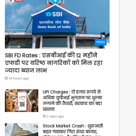
व्यापार
SBI FD Rates : एसबीआई की 12 महीने
एफडी पर वरिष्ठ नागरिकों को मिल रहा
ज्यादा ब्याज लाभ
14 hours ago
UPI Charges : दो हजार रुपये से
अधिक यूपीआई भुगतान पर शुल्क
लगाने की तैयारी, सरकार का बड़ा
प्रस्ताव
2 days ago
Stock Market Crash : शुरुआती
बढ़त गंवाकर गिरा शेयर बाजार,