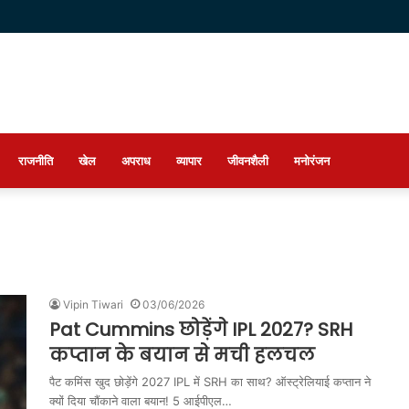
राजनीति
खेल
अपराध
व्यापार
जीवनशैली
मनोरंजन
Vipin Tiwari
03/06/2026
Pat Cummins छोड़ेंगे IPL 2027? SRH
कप्तान के बयान से मची हलचल
पैट कमिंस खुद छोड़ेंगे 2027 IPL में SRH का साथ? ऑस्ट्रेलियाई कप्तान ने
क्यों दिया चौंकाने वाला बयान! 5 आईपीएल…