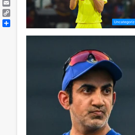
Telegram
Email
Copy
Uncategori
Link
Share