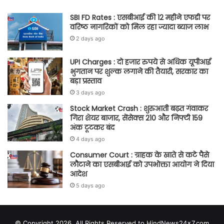
SBI FD Rates : एसबीआई की 12 महीने एफडी पर
वरिष्ठ नागरिकों को मिल रहा ज्यादा ब्याज लाभ
2 days ago
UPI Charges : दो हजार रुपये से अधिक यूपीआई
भुगतान पर शुल्क लगाने की तैयारी, सरकार का
बड़ा प्रस्ताव
3 days ago
Stock Market Crash : शुरुआती बढ़त गंवाकर
गिरा शेयर बाजार, सेंसेक्स 210 और निफ्टी 159
अंक टूटकर बंद
4 days ago
Consumer Court : ग्राहक के खाते से कटे पैसे
लौटाने का एसबीआई को उपभोक्ता आयोग ने दिया
आदेश
5 days ago
© Copyright 2026, All Rights Reserved to HindNews24x7.com