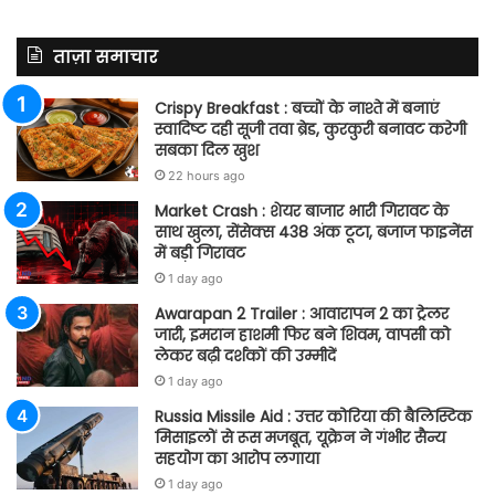
ताज़ा समाचार
Crispy Breakfast : बच्चों के नाश्ते में बनाएं
स्वादिष्ट दही सूजी तवा ब्रेड, कुरकुरी बनावट करेगी
सबका दिल खुश
22 hours ago
Market Crash : शेयर बाजार भारी गिरावट के
साथ खुला, सेंसेक्स 438 अंक टूटा, बजाज फाइनेंस
में बड़ी गिरावट
1 day ago
Awarapan 2 Trailer : आवारापन 2 का ट्रेलर
जारी, इमरान हाशमी फिर बने शिवम, वापसी को
लेकर बढ़ी दर्शकों की उम्मीदें
1 day ago
Russia Missile Aid : उत्तर कोरिया की बैलिस्टिक
मिसाइलों से रूस मजबूत, यूक्रेन ने गंभीर सैन्य
सहयोग का आरोप लगाया
1 day ago