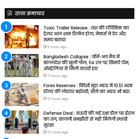
ताज़ा समाचार
Toxic Trailer Release : यश की टॉक्सिक का
ट्रेलर आज शाम रिलीज होगा, मेकर्स ने डेट और
समय बताया
9 hours ago
Bangladesh Collapse : वॉर्म-अप मैच में
बांग्लादेश की खुली पोल, 54 रन पर सिमटी टीम,
ऑस्ट्रेलिया से मिली करारी हार
11 hours ago
Forex Reserves : विदेशी मुद्रा भंडार में 10.51 अरब
डॉलर की जोरदार बढ़ोतरी, सोने का भंडार भी बढ़ा
12 hours ago
Defense Deal : सऊदी की नई रक्षा डील पर ईरान
का तंज, कागजी समझौतों से नहीं मिलेगी स्थायी
सुरक्षा
15 hours ago