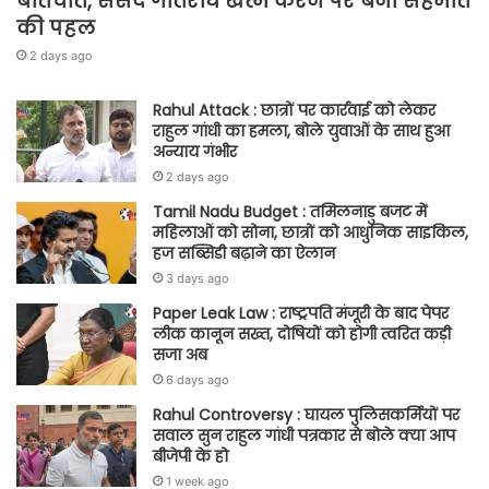
बातचीत, संसद गतिरोध खत्म करने पर बनी सहमति
की पहल
2 days ago
Rahul Attack : छात्रों पर कार्रवाई को लेकर
राहुल गांधी का हमला, बोले युवाओं के साथ हुआ
अन्याय गंभीर
2 days ago
Tamil Nadu Budget : तमिलनाडु बजट में
महिलाओं को सोना, छात्रों को आधुनिक साइकिल,
हज सब्सिडी बढ़ाने का ऐलान
3 days ago
Paper Leak Law : राष्ट्रपति मंजूरी के बाद पेपर
लीक कानून सख्त, दोषियों को होगी त्वरित कड़ी
सजा अब
6 days ago
Rahul Controversy : घायल पुलिसकर्मियों पर
सवाल सुन राहुल गांधी पत्रकार से बोले क्या आप
बीजेपी के हो
1 week ago