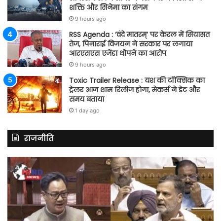
शक्ति और सिनेमा का संगम
9 hours ago
RSS Agenda : ‘वंदे मातरम्’ पर केरल में सियासत
तेज, पिनाराई विजयन ने सरकार पर लगाया
आरएसएस एजेंडा थोपने का आरोप
9 hours ago
Toxic Trailer Release : यश की टॉक्सिक का
ट्रेलर आज शाम रिलीज होगा, मेकर्स ने डेट और
समय बताया
1 day ago
राजनीति