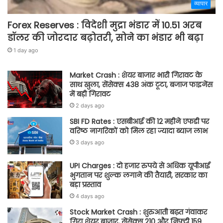
व्यापार
Forex Reserves : विदेशी मुद्रा भंडार में 10.51 अरब
डॉलर की जोरदार बढ़ोतरी, सोने का भंडार भी बढ़ा
1 day ago
Market Crash : शेयर बाजार भारी गिरावट के
साथ खुला, सेंसेक्स 438 अंक टूटा, बजाज फाइनेंस
में बड़ी गिरावट
2 days ago
SBI FD Rates : एसबीआई की 12 महीने एफडी पर
वरिष्ठ नागरिकों को मिल रहा ज्यादा ब्याज लाभ
3 days ago
UPI Charges : दो हजार रुपये से अधिक यूपीआई
भुगतान पर शुल्क लगाने की तैयारी, सरकार का
बड़ा प्रस्ताव
4 days ago
Stock Market Crash : शुरुआती बढ़त गंवाकर
गिरा शेयर बाजार, सेंसेक्स 210 और निफ्टी 159