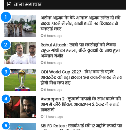
ताज़ा समाचार
अतीक अहमद के बेटे आबान अहमद समेत दो की
सड़क हादसे में मौत, झांसी हाईवे पर डिवाइडर से
टकराई कार
6 hours ago
Rahul Attack : छात्रों पर कार्रवाई को लेकर
राहुल गांधी का हमला, बोले युवाओं के साथ हुआ
अन्याय गंभीर
9 hours ago
ODI World Cup 2027 : विश्व कप से पहले
आयरलैंड को बड़ा झटका अब क्वालीफायर से तय
होगी विश्व कप राह
9 hours ago
Awarapan 2 : तूफानी वापसी के साथ बदले की
आग में लौटे शिवम, आवारापन 2 ट्रेलर ने मचाई
सनसनी
11 hours ago
SBI FD Rates : एसबीआई की 12 महीने एफडी पर