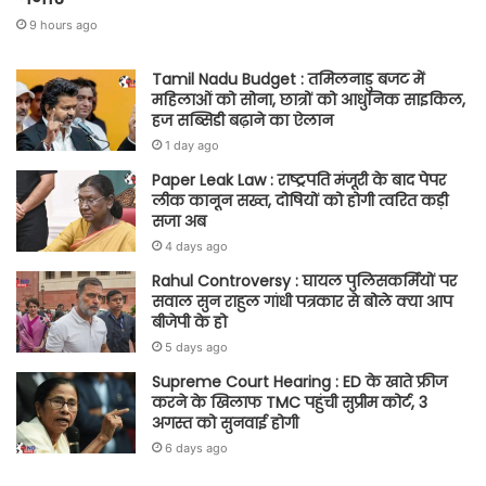
9 hours ago
Tamil Nadu Budget : तमिलनाडु बजट में
महिलाओं को सोना, छात्रों को आधुनिक साइकिल,
हज सब्सिडी बढ़ाने का ऐलान
1 day ago
Paper Leak Law : राष्ट्रपति मंजूरी के बाद पेपर
लीक कानून सख्त, दोषियों को होगी त्वरित कड़ी
सजा अब
4 days ago
Rahul Controversy : घायल पुलिसकर्मियों पर
सवाल सुन राहुल गांधी पत्रकार से बोले क्या आप
बीजेपी के हो
5 days ago
Supreme Court Hearing : ED के खाते फ्रीज
करने के खिलाफ TMC पहुंची सुप्रीम कोर्ट, 3
अगस्त को सुनवाई होगी
6 days ago