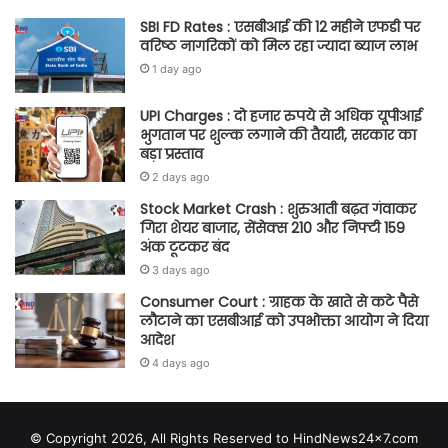
SBI FD Rates : एसबीआई की 12 महीने एफडी पर
वरिष्ठ नागरिकों को मिल रहा ज्यादा ब्याज लाभ
1 day ago
UPI Charges : दो हजार रुपये से अधिक यूपीआई
भुगतान पर शुल्क लगाने की तैयारी, सरकार का
बड़ा प्रस्ताव
2 days ago
Stock Market Crash : शुरुआती बढ़त गंवाकर
गिरा शेयर बाजार, सेंसेक्स 210 और निफ्टी 159
अंक टूटकर बंद
3 days ago
Consumer Court : ग्राहक के खाते से कटे पैसे
लौटाने का एसबीआई को उपभोक्ता आयोग ने दिया
आदेश
4 days ago
© Copyright 2026, All Rights Reserved to HindNews24x7.com