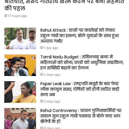
बातचीत, संसद गतिरोध खत्म करने पर बनी सहमति
की पहल
17 hours ago
Rahul Attack : छात्रों पर कार्रवाई को लेकर
राहुल गांधी का हमला, बोले युवाओं के साथ हुआ
अन्याय गंभीर
1 day ago
Tamil Nadu Budget : तमिलनाडु बजट में
महिलाओं को सोना, छात्रों को आधुनिक साइकिल,
हज सब्सिडी बढ़ाने का ऐलान
2 days ago
Paper Leak Law : राष्ट्रपति मंजूरी के बाद पेपर
लीक कानून सख्त, दोषियों को होगी त्वरित कड़ी
सजा अब
5 days ago
Rahul Controversy : घायल पुलिसकर्मियों पर
सवाल सुन राहुल गांधी पत्रकार से बोले क्या आप
बीजेपी के हो
6 days ago