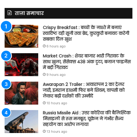
ताज़ा समाचार
Crispy Breakfast : बच्चों के नाश्ते में बनाएं
स्वादिष्ट दही सूजी तवा ब्रेड, कुरकुरी बनावट करेगी
सबका दिल खुश
6 hours ago
Market Crash : शेयर बाजार भारी गिरावट के
साथ खुला, सेंसेक्स 438 अंक टूटा, बजाज फाइनेंस
में बड़ी गिरावट
9 hours ago
Awarapan 2 Trailer : आवारापन 2 का ट्रेलर
जारी, इमरान हाशमी फिर बने शिवम, वापसी को
लेकर बढ़ी दर्शकों की उम्मीदें
10 hours ago
Russia Missile Aid : उत्तर कोरिया की बैलिस्टिक
मिसाइलों से रूस मजबूत, यूक्रेन ने गंभीर सैन्य
सहयोग का आरोप लगाया
13 hours ago