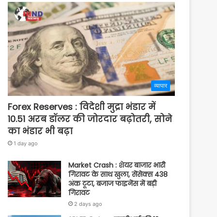
व्यापार
Forex Reserves : विदेशी मुद्रा भंडार में
10.51 अरब डॉलर की जोरदार बढ़ोतरी, सोने
का भंडार भी बढ़ा
1 day ago
Market Crash : शेयर बाजार भारी
गिरावट के साथ खुला, सेंसेक्स 438
अंक टूटा, बजाज फाइनेंस में बड़ी
गिरावट
2 days ago