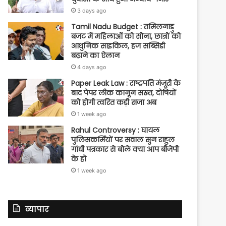
3 days ago
Tamil Nadu Budget : तमिलनाडु
बजट में महिलाओं को सोना, छात्रों को
आधुनिक साइकिल, हज सब्सिडी
बढ़ाने का ऐलान
4 days ago
Paper Leak Law : राष्ट्रपति मंजूरी के
बाद पेपर लीक कानून सख्त, दोषियों
को होगी त्वरित कड़ी सजा अब
1 week ago
Rahul Controversy : घायल
पुलिसकर्मियों पर सवाल सुन राहुल
गांधी पत्रकार से बोले क्या आप बीजेपी
के हो
1 week ago
व्यापार