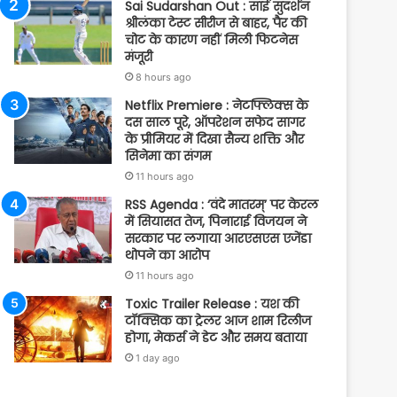
Sai Sudarshan Out : साई सुदर्शन
श्रीलंका टेस्ट सीरीज से बाहर, पैर की
चोट के कारण नहीं मिली फिटनेस
मंजूरी
8 hours ago
Netflix Premiere : नेटफ्लिक्स के
दस साल पूरे, ऑपरेशन सफेद सागर
के प्रीमियर में दिखा सैन्य शक्ति और
सिनेमा का संगम
11 hours ago
RSS Agenda : ‘वंदे मातरम्’ पर केरल
में सियासत तेज, पिनाराई विजयन ने
सरकार पर लगाया आरएसएस एजेंडा
थोपने का आरोप
11 hours ago
Toxic Trailer Release : यश की
टॉक्सिक का ट्रेलर आज शाम रिलीज
होगा, मेकर्स ने डेट और समय बताया
1 day ago