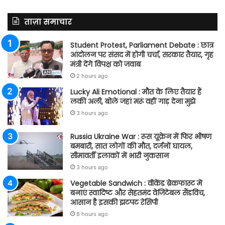
ताज़ा समाचार
Student Protest, Parliament Debate : छात्र
आंदोलन पर संसद में होगी चर्चा, सरकार तैयार, गृह
मंत्री देंगे विपक्ष को जवाब
2 hours ago
Lucky Ali Emotional : मौत के लिए तैयार हैं
लकी अली, बोले जहां मरूं वहीं गाड़ देना मुझे
3 hours ago
Russia Ukraine War : रूस यूक्रेन में फिर भीषण
बमबारी, सात लोगों की मौत, दर्जनों घायल,
सीमावर्ती इलाकों में भारी नुकसान
3 hours ago
Vegetable Sandwich : वीकेंड ब्रेकफास्ट में
बनाएं स्वादिष्ट और सेहतमंद वेजिटेबल सैंडविच,
आसान है इसकी झटपट रेसिपी
8 hours ago