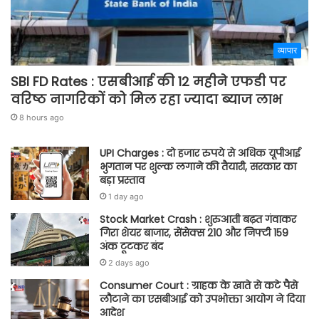
व्यापार
SBI FD Rates : एसबीआई की 12 महीने एफडी पर
वरिष्ठ नागरिकों को मिल रहा ज्यादा ब्याज लाभ
8 hours ago
UPI Charges : दो हजार रुपये से अधिक यूपीआई
भुगतान पर शुल्क लगाने की तैयारी, सरकार का
बड़ा प्रस्ताव
1 day ago
Stock Market Crash : शुरुआती बढ़त गंवाकर
गिरा शेयर बाजार, सेंसेक्स 210 और निफ्टी 159
अंक टूटकर बंद
2 days ago
Consumer Court : ग्राहक के खाते से कटे पैसे
लौटाने का एसबीआई को उपभोक्ता आयोग ने दिया
आदेश