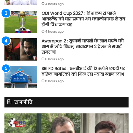
4 hours ago
ODI World Cup 2027 : विश्व कप से पहले
आयरलैंड को बड़ा झटका अब क्वालीफायर से तय
होगी विश्व कप राह
4 hours ago
Awarapan 2 : तूफानी वापसी के साथ बदले की
आग में लौटे शिवम, आवारापन 2 ट्रेलर ने मचाई
सनसनी
6 hours ago
SBI FD Rates : एसबीआई की 12 महीने एफडी पर
वरिष्ठ नागरिकों को मिल रहा ज्यादा ब्याज लाभ
8 hours ago
राजनीति