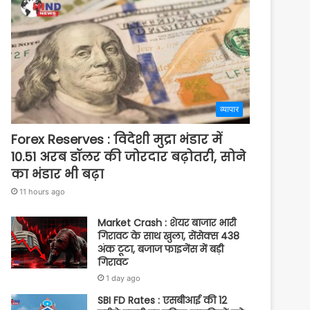
व्यापार
Forex Reserves : विदेशी मुद्रा भंडार में
10.51 अरब डॉलर की जोरदार बढ़ोतरी, सोने
का भंडार भी बढ़ा
11 hours ago
Market Crash : शेयर बाजार भारी
गिरावट के साथ खुला, सेंसेक्स 438
अंक टूटा, बजाज फाइनेंस में बड़ी
गिरावट
1 day ago
SBI FD Rates : एसबीआई की 12