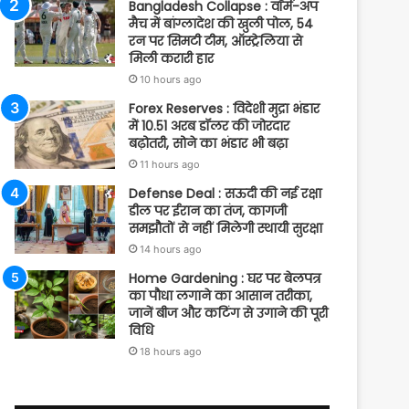
Bangladesh Collapse : वॉर्म-अप
मैच में बांग्लादेश की खुली पोल, 54
रन पर सिमटी टीम, ऑस्ट्रेलिया से
मिली करारी हार
10 hours ago
Forex Reserves : विदेशी मुद्रा भंडार
में 10.51 अरब डॉलर की जोरदार
बढ़ोतरी, सोने का भंडार भी बढ़ा
11 hours ago
Defense Deal : सऊदी की नई रक्षा
डील पर ईरान का तंज, कागजी
समझौतों से नहीं मिलेगी स्थायी सुरक्षा
14 hours ago
Home Gardening : घर पर बेलपत्र
का पौधा लगाने का आसान तरीका,
जानें बीज और कटिंग से उगाने की पूरी
विधि
18 hours ago