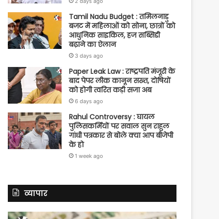
2 days ago
Tamil Nadu Budget : तमिलनाडु
बजट में महिलाओं को सोना, छात्रों को
आधुनिक साइकिल, हज सब्सिडी
बढ़ाने का ऐलान
3 days ago
Paper Leak Law : राष्ट्रपति मंजूरी के
बाद पेपर लीक कानून सख्त, दोषियों
को होगी त्वरित कड़ी सजा अब
6 days ago
Rahul Controversy : घायल
पुलिसकर्मियों पर सवाल सुन राहुल
गांधी पत्रकार से बोले क्या आप बीजेपी
के हो
1 week ago
व्यापार