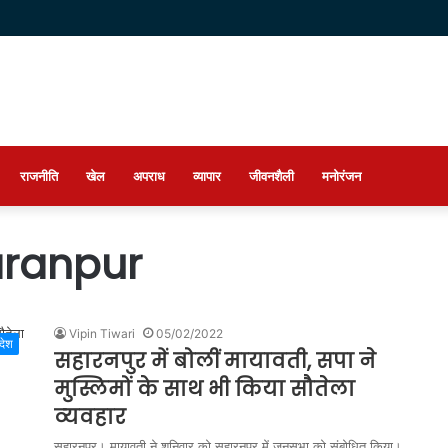
राजनीति
खेल
अपराध
व्यापार
जीवनशैली
मनोरंजन
aranpur
Vipin Tiwari
05/02/2022
रदेश
सहारनपुर में बोलीं मायावती, सपा ने
मुस्लिमों के साथ भी किया सौतेला
व्‍यवहार
सहारनपुर। मायावती ने शनिवार को सहारनपुर में जनसभा को संबोधित किया।