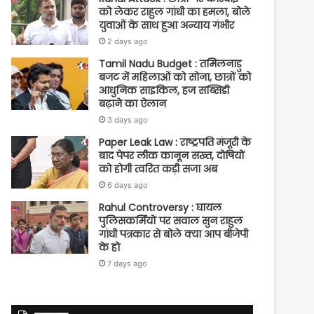
को लेकर राहुल गांधी का हमला, बोले
युवाओं के साथ हुआ अन्याय गंभीर
2 days ago
Tamil Nadu Budget : तमिलनाडु
बजट में महिलाओं को सोना, छात्रों को
आधुनिक साइकिल, हज सब्सिडी
बढ़ाने का ऐलान
3 days ago
Paper Leak Law : राष्ट्रपति मंजूरी के
बाद पेपर लीक कानून सख्त, दोषियों
को होगी त्वरित कड़ी सजा अब
6 days ago
Rahul Controversy : घायल
पुलिसकर्मियों पर सवाल सुन राहुल
गांधी पत्रकार से बोले क्या आप बीजेपी
के हो
7 days ago