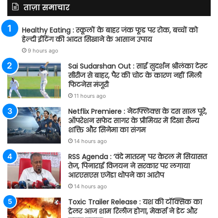
ताज़ा समाचार
Healthy Eating : स्कूलों के बाहर जंक फूड पर रोक, बच्चों को
हेल्दी ईटिंग की आदत सिखाने के आसान उपाय
9 hours ago
Sai Sudarshan Out : साई सुदर्शन श्रीलंका टेस्ट
सीरीज से बाहर, पैर की चोट के कारण नहीं मिली
फिटनेस मंजूरी
11 hours ago
Netflix Premiere : नेटफ्लिक्स के दस साल पूरे,
ऑपरेशन सफेद सागर के प्रीमियर में दिखा सैन्य
शक्ति और सिनेमा का संगम
14 hours ago
RSS Agenda : ‘वंदे मातरम्’ पर केरल में सियासत
तेज, पिनाराई विजयन ने सरकार पर लगाया
आरएसएस एजेंडा थोपने का आरोप
14 hours ago
Toxic Trailer Release : यश की टॉक्सिक का
ट्रेलर आज शाम रिलीज होगा, मेकर्स ने डेट और