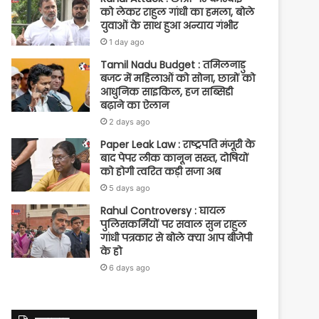
को लेकर राहुल गांधी का हमला, बोले
युवाओं के साथ हुआ अन्याय गंभीर
1 day ago
Tamil Nadu Budget : तमिलनाडु
बजट में महिलाओं को सोना, छात्रों को
आधुनिक साइकिल, हज सब्सिडी
बढ़ाने का ऐलान
2 days ago
Paper Leak Law : राष्ट्रपति मंजूरी के
बाद पेपर लीक कानून सख्त, दोषियों
को होगी त्वरित कड़ी सजा अब
5 days ago
Rahul Controversy : घायल
पुलिसकर्मियों पर सवाल सुन राहुल
गांधी पत्रकार से बोले क्या आप बीजेपी
के हो
6 days ago