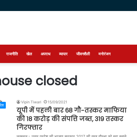
राजनीति
खेल
अपराध
व्यापार
जीवनशैली
मनोरंजन
 house closed
Vipin Tiwari
15/09/2021
रदेश
यूपी में पहली बार 68 गौ-तस्कर माफिया
की 18 करोड़ की संपत्ति जब्त, 319 तस्कर
गिरफ्तार
लखनऊ। उत्तर प्रदेश की भाजपा सरकार 2017 की तरह गौरक्षा को मुद्दा बनाने