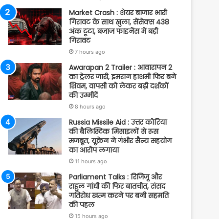
Market Crash : शेयर बाजार भारी
गिरावट के साथ खुला, सेंसेक्स 438
अंक टूटा, बजाज फाइनेंस में बड़ी
गिरावट
7 hours ago
Awarapan 2 Trailer : आवारापन 2
का ट्रेलर जारी, इमरान हाशमी फिर बने
शिवम, वापसी को लेकर बढ़ी दर्शकों
की उम्मीदें
8 hours ago
Russia Missile Aid : उत्तर कोरिया
की बैलिस्टिक मिसाइलों से रूस
मजबूत, यूक्रेन ने गंभीर सैन्य सहयोग
का आरोप लगाया
11 hours ago
Parliament Talks : रिजिजू और
राहुल गांधी की फिर बातचीत, संसद
गतिरोध खत्म करने पर बनी सहमति
की पहल
15 hours ago