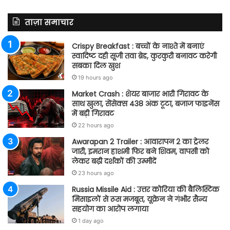
ताज़ा समाचार
Crispy Breakfast : बच्चों के नाश्ते में बनाएं
स्वादिष्ट दही सूजी तवा ब्रेड, कुरकुरी बनावट करेगी
सबका दिल खुश
19 hours ago
Market Crash : शेयर बाजार भारी गिरावट के
साथ खुला, सेंसेक्स 438 अंक टूटा, बजाज फाइनेंस
में बड़ी गिरावट
22 hours ago
Awarapan 2 Trailer : आवारापन 2 का ट्रेलर
जारी, इमरान हाशमी फिर बने शिवम, वापसी को
लेकर बढ़ी दर्शकों की उम्मीदें
23 hours ago
Russia Missile Aid : उत्तर कोरिया की बैलिस्टिक
मिसाइलों से रूस मजबूत, यूक्रेन ने गंभीर सैन्य
सहयोग का आरोप लगाया
1 day ago