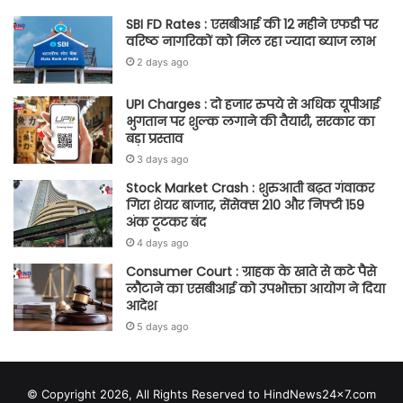
SBI FD Rates : एसबीआई की 12 महीने एफडी पर
वरिष्ठ नागरिकों को मिल रहा ज्यादा ब्याज लाभ
2 days ago
UPI Charges : दो हजार रुपये से अधिक यूपीआई
भुगतान पर शुल्क लगाने की तैयारी, सरकार का
बड़ा प्रस्ताव
3 days ago
Stock Market Crash : शुरुआती बढ़त गंवाकर
गिरा शेयर बाजार, सेंसेक्स 210 और निफ्टी 159
अंक टूटकर बंद
4 days ago
Consumer Court : ग्राहक के खाते से कटे पैसे
लौटाने का एसबीआई को उपभोक्ता आयोग ने दिया
आदेश
5 days ago
© Copyright 2026, All Rights Reserved to HindNews24x7.com