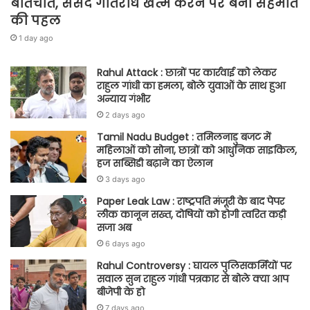
बातचीत, संसद गतिरोध खत्म करने पर बनी सहमति
की पहल
1 day ago
Rahul Attack : छात्रों पर कार्रवाई को लेकर
राहुल गांधी का हमला, बोले युवाओं के साथ हुआ
अन्याय गंभीर
2 days ago
Tamil Nadu Budget : तमिलनाडु बजट में
महिलाओं को सोना, छात्रों को आधुनिक साइकिल,
हज सब्सिडी बढ़ाने का ऐलान
3 days ago
Paper Leak Law : राष्ट्रपति मंजूरी के बाद पेपर
लीक कानून सख्त, दोषियों को होगी त्वरित कड़ी
सजा अब
6 days ago
Rahul Controversy : घायल पुलिसकर्मियों पर
सवाल सुन राहुल गांधी पत्रकार से बोले क्या आप
बीजेपी के हो
7 days ago