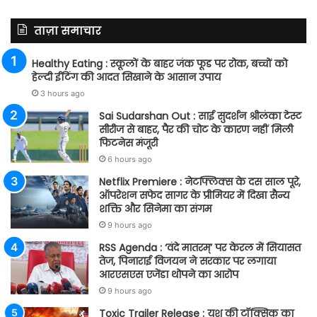
ताज़ा समाचार
Healthy Eating : स्कूलों के बाहर जंक फूड पर रोक, बच्चों को
हेल्दी ईटिंग की आदत सिखाने के आसान उपाय
3 hours ago
Sai Sudarshan Out : साई सुदर्शन श्रीलंका टेस्ट
सीरीज से बाहर, पैर की चोट के कारण नहीं मिली
फिटनेस मंजूरी
6 hours ago
Netflix Premiere : नेटफ्लिक्स के दस साल पूरे,
ऑपरेशन सफेद सागर के प्रीमियर में दिखा सैन्य
शक्ति और सिनेमा का संगम
9 hours ago
RSS Agenda : ‘वंदे मातरम्’ पर केरल में सियासत
तेज, पिनाराई विजयन ने सरकार पर लगाया
आरएसएस एजेंडा थोपने का आरोप
9 hours ago
Toxic Trailer Release : यश की टॉक्सिक का