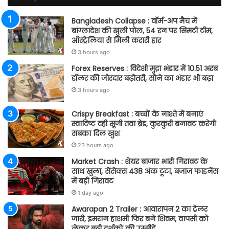
Bangladesh Collapse : वॉर्म-अप मैच में
बांग्लादेश की खुली पोल, 54 रन पर सिमटी टीम,
ऑस्ट्रेलिया से मिली करारी हार
3 hours ago
Forex Reserves : विदेशी मुद्रा भंडार में 10.51 अरब
डॉलर की जोरदार बढ़ोतरी, सोने का भंडार भी बढ़ा
3 hours ago
Crispy Breakfast : बच्चों के नाश्ते में बनाएं
स्वादिष्ट दही सूजी तवा ब्रेड, कुरकुरी बनावट करेगी
सबका दिल खुश
23 hours ago
Market Crash : शेयर बाजार भारी गिरावट के
साथ खुला, सेंसेक्स 438 अंक टूटा, बजाज फाइनेंस
में बड़ी गिरावट
1 day ago
Awarapan 2 Trailer : आवारापन 2 का ट्रेलर
जारी, इमरान हाशमी फिर बने शिवम, वापसी को
लेकर बढ़ी दर्शकों की उम्मीदें