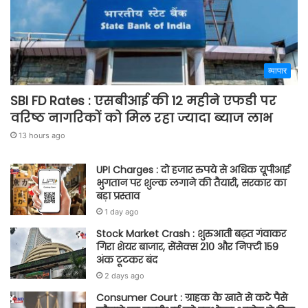
व्यापार
SBI FD Rates : एसबीआई की 12 महीने एफडी पर
वरिष्ठ नागरिकों को मिल रहा ज्यादा ब्याज लाभ
13 hours ago
UPI Charges : दो हजार रुपये से अधिक यूपीआई
भुगतान पर शुल्क लगाने की तैयारी, सरकार का
बड़ा प्रस्ताव
1 day ago
Stock Market Crash : शुरुआती बढ़त गंवाकर
गिरा शेयर बाजार, सेंसेक्स 210 और निफ्टी 159
अंक टूटकर बंद
2 days ago
Consumer Court : ग्राहक के खाते से कटे पैसे