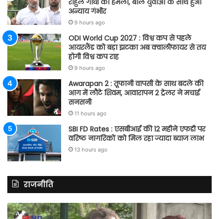
राहुल गांधी का हमला, बोले युवाओं के साथ हुआ
अन्याय गंभीर
9 hours ago
ODI World Cup 2027 : विश्व कप से पहले
आयरलैंड को बड़ा झटका अब क्वालीफायर से तय
होगी विश्व कप राह
9 hours ago
Awarapan 2 : तूफानी वापसी के साथ बदले की
आग में लौटे शिवम, आवारापन 2 ट्रेलर ने मचाई
सनसनी
11 hours ago
SBI FD Rates : एसबीआई की 12 महीने एफडी पर
वरिष्ठ नागरिकों को मिल रहा ज्यादा ब्याज लाभ
13 hours ago
राजनीति