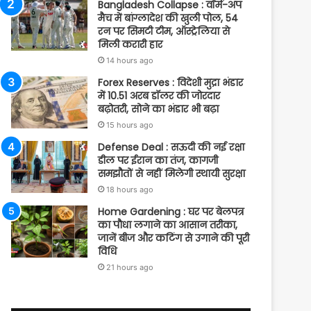
Bangladesh Collapse : वॉर्म-अप
मैच में बांग्लादेश की खुली पोल, 54
रन पर सिमटी टीम, ऑस्ट्रेलिया से
मिली करारी हार
14 hours ago
Forex Reserves : विदेशी मुद्रा भंडार
में 10.51 अरब डॉलर की जोरदार
बढ़ोतरी, सोने का भंडार भी बढ़ा
15 hours ago
Defense Deal : सऊदी की नई रक्षा
डील पर ईरान का तंज, कागजी
समझौतों से नहीं मिलेगी स्थायी सुरक्षा
18 hours ago
Home Gardening : घर पर बेलपत्र
का पौधा लगाने का आसान तरीका,
जानें बीज और कटिंग से उगाने की पूरी
विधि
21 hours ago