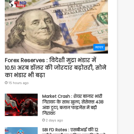
व्यापार
Forex Reserves : विदेशी मुद्रा भंडार में
10.51 अरब डॉलर की जोरदार बढ़ोतरी, सोने
का भंडार भी बढ़ा
15 hours ago
Market Crash : शेयर बाजार भारी
गिरावट के साथ खुला, सेंसेक्स 438
अंक टूटा, बजाज फाइनेंस में बड़ी
गिरावट
2 days ago
SBI FD Rates : एसबीआई की 12