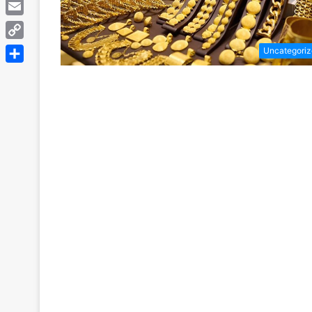
Telegram
Email
Copy
Uncategori
Link
Share