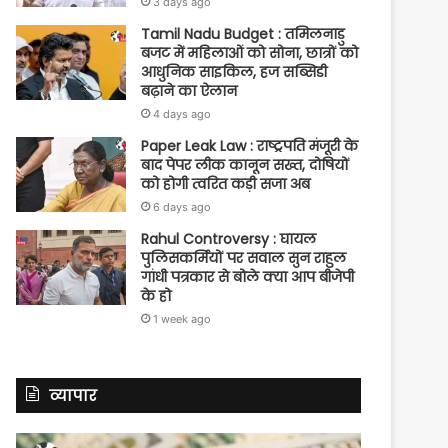
3 days ago
Tamil Nadu Budget : तमिलनाडु
बजट में महिलाओं को सोना, छात्रों को
आधुनिक साइकिल, हज सब्सिडी
बढ़ाने का ऐलान
4 days ago
Paper Leak Law : राष्ट्रपति मंजूरी के
बाद पेपर लीक कानून सख्त, दोषियों
को होगी त्वरित कड़ी सजा अब
6 days ago
Rahul Controversy : घायल
पुलिसकर्मियों पर सवाल सुन राहुल
गांधी पत्रकार से बोले क्या आप बीजेपी
के हो
1 week ago
व्यापार