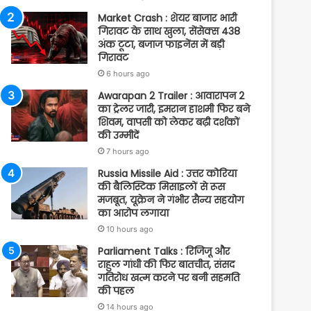
Market Crash : शेयर बाजार भारी
गिरावट के साथ खुला, सेंसेक्स 438
अंक टूटा, बजाज फाइनेंस में बड़ी
गिरावट
6 hours ago
Awarapan 2 Trailer : आवारापन 2
का ट्रेलर जारी, इमरान हाशमी फिर बने
शिवम, वापसी को लेकर बढ़ी दर्शकों
की उम्मीदें
7 hours ago
Russia Missile Aid : उत्तर कोरिया
की बैलिस्टिक मिसाइलों से रूस
मजबूत, यूक्रेन ने गंभीर सैन्य सहयोग
का आरोप लगाया
10 hours ago
Parliament Talks : रिजिजू और
राहुल गांधी की फिर बातचीत, संसद
गतिरोध खत्म करने पर बनी सहमति
की पहल
14 hours ago