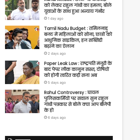
को लेकर राहुल गांधी का हमला, बोले
युवाओं के साथ हुआ अन्याय गंभीर
1 day ago
Tamil Nadu Budget : तमिलनाडु
बजट में महिलाओं को सोना, छात्रों को
आधुनिक साइकिल, हज सब्सिडी
बढ़ाने का ऐलान
2 days ago
Paper Leak Law : राष्ट्रपति मंजूरी के
बाद पेपर लीक कानून सख्त, दोषियों
को होगी त्वरित कड़ी सजा अब
5 days ago
Rahul Controversy : घायल
पुलिसकर्मियों पर सवाल सुन राहुल
गांधी पत्रकार से बोले क्या आप बीजेपी
के हो
6 days ago