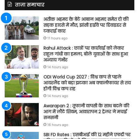
ताज़ा समाचार
अतीक अहमद के बेटे आबान अहमद समेत दो की
सड़क हादसे में मौत, झांसी हाईवे पर डिवाइडर से
टकराई कार
11 hours ago
Rahul Attack : छात्रों पर कार्रवाई को लेकर
राहुल गांधी का हमला, बोले युवाओं के साथ हुआ
अन्याय गंभीर
14 hours ago
ODI World Cup 2027 : विश्व कप से पहले
आयरलैंड को बड़ा झटका अब क्वालीफायर से तय
होगी विश्व कप राह
14 hours ago
Awarapan 2 : तूफानी वापसी के साथ बदले की
आग में लौटे शिवम, आवारापन 2 ट्रेलर ने मचाई
सनसनी
16 hours ago
SBI FD Rates : एसबीआई की 12 महीने एफडी पर