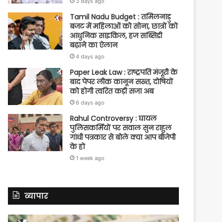
3 days ago
Tamil Nadu Budget : तमिलनाडु
बजट में महिलाओं को सोना, छात्रों को
आधुनिक साइकिल, हज सब्सिडी
बढ़ाने का ऐलान
4 days ago
Paper Leak Law : राष्ट्रपति मंजूरी के
बाद पेपर लीक कानून सख्त, दोषियों
को होगी त्वरित कड़ी सजा अब
6 days ago
Rahul Controversy : घायल
पुलिसकर्मियों पर सवाल सुन राहुल
गांधी पत्रकार से बोले क्या आप बीजेपी
के हो
1 week ago
व्यापार