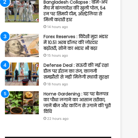
Bangladesh Collapse : वॉर्म-अप
मैच में बांग्लादेश की खुली पोल, 54
रन पर सिमटी टीम, ऑस्ट्रेलिया से
मिली करारी हार
14 hours ago
Forex Reserves : विदेशी मुद्रा भंडार
में 10.51 अरब डॉलर की जोरदार
बढ़ोतरी, सोने का भंडार भी बढ़ा
15 hours ago
Defense Deal : सऊदी की नई रक्षा
डील पर ईरान का तंज, कागजी
समझौतों से नहीं मिलेगी स्थायी सुरक्षा
18 hours ago
Home Gardening : घर पर बेलपत्र
का पौधा लगाने का आसान तरीका,
जानें बीज और कटिंग से उगाने की पूरी
विधि
22 hours ago