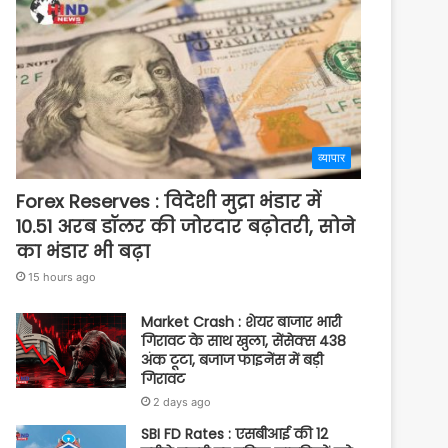
व्यापार
Forex Reserves : विदेशी मुद्रा भंडार में
10.51 अरब डॉलर की जोरदार बढ़ोतरी, सोने
का भंडार भी बढ़ा
15 hours ago
Market Crash : शेयर बाजार भारी
गिरावट के साथ खुला, सेंसेक्स 438
अंक टूटा, बजाज फाइनेंस में बड़ी
गिरावट
2 days ago
SBI FD Rates : एसबीआई की 12