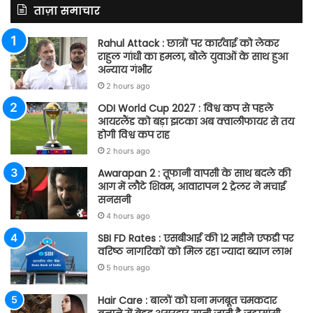
ताज़ा समाचार
Rahul Attack : छात्रों पर कार्रवाई को लेकर
राहुल गांधी का हमला, बोले युवाओं के साथ हुआ
अन्याय गंभीर
2 hours ago
ODI World Cup 2027 : विश्व कप से पहले
आयरलैंड को बड़ा झटका अब क्वालीफायर से तय
होगी विश्व कप राह
2 hours ago
Awarapan 2 : तूफानी वापसी के साथ बदले की
आग में लौटे शिवम, आवारापन 2 ट्रेलर ने मचाई
सनसनी
4 hours ago
SBI FD Rates : एसबीआई की 12 महीने एफडी पर
वरिष्ठ नागरिकों को मिल रहा ज्यादा ब्याज लाभ
5 hours ago
Hair Care : बालों को घना मजबूत चमकदार