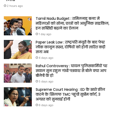
2 hours ago
Tamil Nadu Budget : तमिलनाडु बजट में
महिलाओं को सोना, छात्रों को आधुनिक साइकिल,
हज सब्सिडी बढ़ाने का ऐलान
1 day ago
Paper Leak Law : राष्ट्रपति मंजूरी के बाद पेपर
लीक कानून सख्त, दोषियों को होगी त्वरित कड़ी
सजा अब
4 days ago
Rahul Controversy : घायल पुलिसकर्मियों पर
सवाल सुन राहुल गांधी पत्रकार से बोले क्या आप
बीजेपी के हो
5 days ago
Supreme Court Hearing : ED के खाते फ्रीज
करने के खिलाफ TMC पहुंची सुप्रीम कोर्ट, 3
अगस्त को सुनवाई होगी
6 days ago