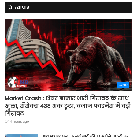
व्यापार
व्यापार
Market Crash : शेयर बाजार भारी गिरावट के साथ
खुला, सेंसेक्स 438 अंक टूटा, बजाज फाइनेंस में बड़ी
गिरावट
14 hours ago
SBI FD Rates : एसबीआई की 12 महीने एफडी पर