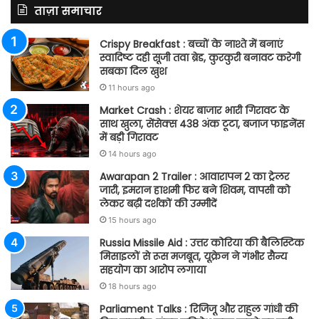
ताज़ा समाचार
Crispy Breakfast : बच्चों के नाश्ते में बनाएं
स्वादिष्ट दही सूजी तवा ब्रेड, कुरकुरी बनावट करेगी
सबका दिल खुश
11 hours ago
Market Crash : शेयर बाजार भारी गिरावट के
साथ खुला, सेंसेक्स 438 अंक टूटा, बजाज फाइनेंस
में बड़ी गिरावट
14 hours ago
Awarapan 2 Trailer : आवारापन 2 का ट्रेलर
जारी, इमरान हाशमी फिर बने शिवम, वापसी को
लेकर बढ़ी दर्शकों की उम्मीदें
15 hours ago
Russia Missile Aid : उत्तर कोरिया की बैलिस्टिक
मिसाइलों से रूस मजबूत, यूक्रेन ने गंभीर सैन्य
सहयोग का आरोप लगाया
18 hours ago
Parliament Talks : रिजिजू और राहुल गांधी की