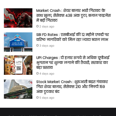
Market Crash : शेयर बाजार भारी गिरावट के
साथ खुला, सेंसेक्स 438 अंक टूटा, बजाज फाइनेंस
में बड़ी गिरावट
2 days ago
SBI FD Rates : एसबीआई की 12 महीने एफडी पर
वरिष्ठ नागरिकों को मिल रहा ज्यादा ब्याज लाभ
3 days ago
UPI Charges : दो हजार रुपये से अधिक यूपीआई
भुगतान पर शुल्क लगाने की तैयारी, सरकार का
बड़ा प्रस्ताव
4 days ago
Stock Market Crash : शुरुआती बढ़त गंवाकर
गिरा शेयर बाजार, सेंसेक्स 210 और निफ्टी 159
अंक टूटकर बंद
5 days ago