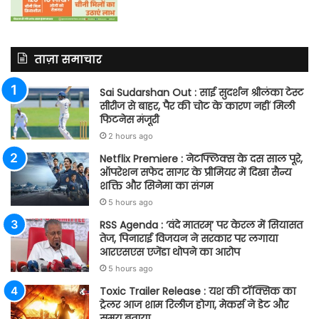
ताज़ा समाचार
Sai Sudarshan Out : साई सुदर्शन श्रीलंका टेस्ट
सीरीज से बाहर, पैर की चोट के कारण नहीं मिली
फिटनेस मंजूरी
2 hours ago
Netflix Premiere : नेटफ्लिक्स के दस साल पूरे,
ऑपरेशन सफेद सागर के प्रीमियर में दिखा सैन्य
शक्ति और सिनेमा का संगम
5 hours ago
RSS Agenda : ‘वंदे मातरम्’ पर केरल में सियासत
तेज, पिनाराई विजयन ने सरकार पर लगाया
आरएसएस एजेंडा थोपने का आरोप
5 hours ago
Toxic Trailer Release : यश की टॉक्सिक का
ट्रेलर आज शाम रिलीज होगा, मेकर्स ने डेट और
समय बताया