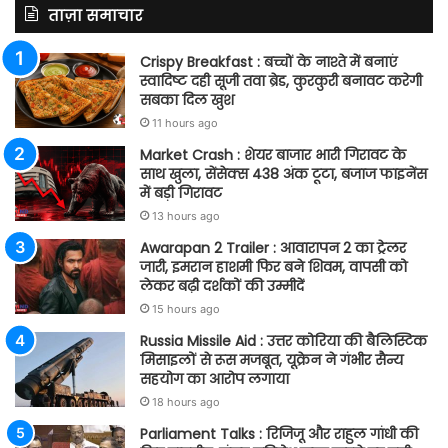
ताज़ा समाचार
Crispy Breakfast : बच्चों के नाश्ते में बनाएं
स्वादिष्ट दही सूजी तवा ब्रेड, कुरकुरी बनावट करेगी
सबका दिल खुश
11 hours ago
Market Crash : शेयर बाजार भारी गिरावट के
साथ खुला, सेंसेक्स 438 अंक टूटा, बजाज फाइनेंस
में बड़ी गिरावट
13 hours ago
Awarapan 2 Trailer : आवारापन 2 का ट्रेलर
जारी, इमरान हाशमी फिर बने शिवम, वापसी को
लेकर बढ़ी दर्शकों की उम्मीदें
15 hours ago
Russia Missile Aid : उत्तर कोरिया की बैलिस्टिक
मिसाइलों से रूस मजबूत, यूक्रेन ने गंभीर सैन्य
सहयोग का आरोप लगाया
18 hours ago
Parliament Talks : रिजिजू और राहुल गांधी की