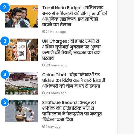
Tamil Nadu Budget : तमिलनाडु
बजट में महिलाओं को सोना, छात्रों को
आधुनिक साइकिल, हज सब्सिडी
बढ़ाने का ऐलान
21 hours ago
UPI Charges : दो हजार रुपये से
अधिक यूपीआई भुगतान पर शुल्क
लगाने की तैयारी, सरकार का बड़ा
प्रस्ताव
23 hours ago
China Tibet : बौद्ध परंपराओं पर
प्रतिबंध का विरोध करने वाले तिब्बती
अधिकारी को चीन ने पद से हटाया
23 hours ago
Shafique Record : अब्दुल्ला
शफीक की ऐतिहासिक पारी से
पाकिस्तान ने वेस्टइंडीज पर मजबूत
शिकंजा कस दिया
1 day ago