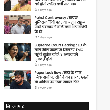
को होगी त्वरित कड़ी सजा अब
4 days ago
Rahul Controversy : घायल
पुलिसकर्मियों पर सवाल सुन राहुल
गांधी पत्रकार से बोले क्या आप बीजेपी
के हो
5 days ago
Supreme Court Hearing : ED के
खाते फ्रीज करने के खिलाफ TMC
पहुंची सुप्रीम कोर्ट, 3 अगस्त को
सुनवाई होगी
6 days ago
Paper Leak Row : मोदी के पेपर
लीक दावों पर सीजेपी का हमला, छात्रों
के भविष्य पर उठाए सवाल फिर
1 week ago
व्यापार