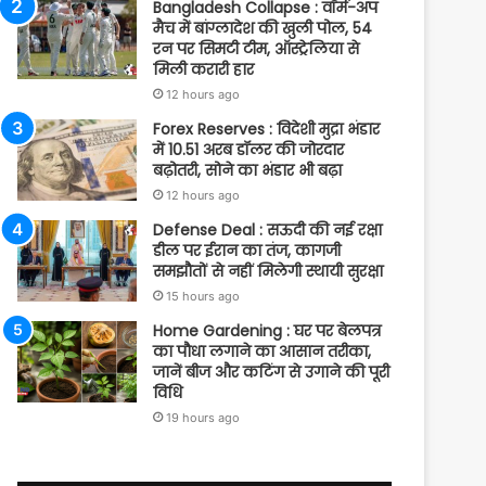
Bangladesh Collapse : वॉर्म-अप
मैच में बांग्लादेश की खुली पोल, 54
रन पर सिमटी टीम, ऑस्ट्रेलिया से
मिली करारी हार
12 hours ago
Forex Reserves : विदेशी मुद्रा भंडार
में 10.51 अरब डॉलर की जोरदार
बढ़ोतरी, सोने का भंडार भी बढ़ा
12 hours ago
Defense Deal : सऊदी की नई रक्षा
डील पर ईरान का तंज, कागजी
समझौतों से नहीं मिलेगी स्थायी सुरक्षा
15 hours ago
Home Gardening : घर पर बेलपत्र
का पौधा लगाने का आसान तरीका,
जानें बीज और कटिंग से उगाने की पूरी
विधि
19 hours ago