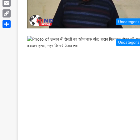
Telegram
Email
Copy
Uncategori
Link
Share
Uncategori