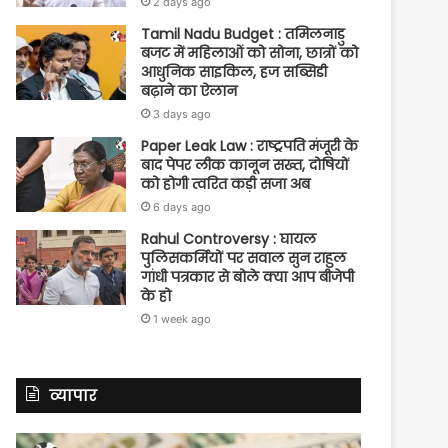
2 days ago
Tamil Nadu Budget : तमिलनाडु
बजट में महिलाओं को सोना, छात्रों को
आधुनिक साइकिल, हज सब्सिडी
बढ़ाने का ऐलान
3 days ago
Paper Leak Law : राष्ट्रपति मंजूरी के
बाद पेपर लीक कानून सख्त, दोषियों
को होगी त्वरित कड़ी सजा अब
6 days ago
Rahul Controversy : घायल
पुलिसकर्मियों पर सवाल सुन राहुल
गांधी पत्रकार से बोले क्या आप बीजेपी
के हो
1 week ago
व्यापार