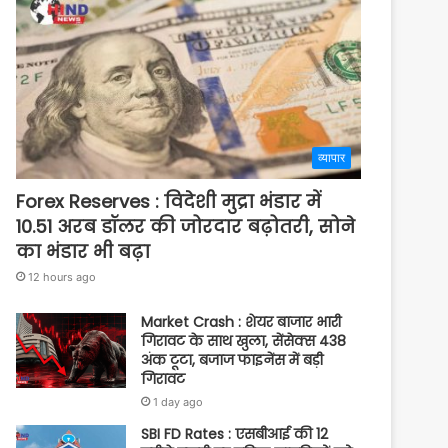
व्यापार
Forex Reserves : विदेशी मुद्रा भंडार में
10.51 अरब डॉलर की जोरदार बढ़ोतरी, सोने
का भंडार भी बढ़ा
12 hours ago
Market Crash : शेयर बाजार भारी
गिरावट के साथ खुला, सेंसेक्स 438
अंक टूटा, बजाज फाइनेंस में बड़ी
गिरावट
1 day ago
SBI FD Rates : एसबीआई की 12